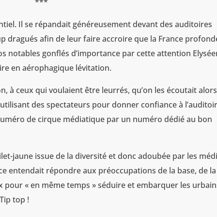
***
iel. Il se répandait généreusement devant des auditoires
up dragués afin de leur faire accroire que la France profond
os notables gonflés d’importance par cette attention Elysé
re en aérophagique lévitation.
on, à ceux qui voulaient être leurrés, qu’on les écoutait alor
utilisant des spectateurs pour donner confiance à l’auditoir
re numéro de cirque médiatique par un numéro dédié au bon
ilet-jaune issue de la diversité et donc adoubée par les méd
nce entendait répondre aux préoccupations de la base, de la
eux pour « en même temps » séduire et embarquer les urbain
Tip top !