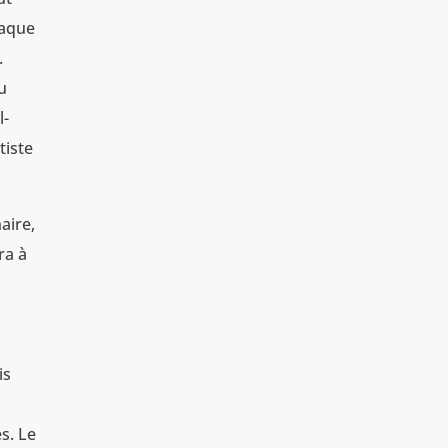
taque
.
au
l-
tiste
aire,
ra à
is
es. Le