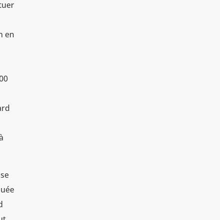
tuer
n en
000
ard
à
use
quée
d
ut