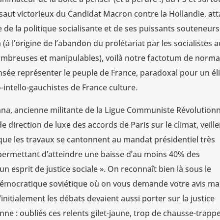
ssaut victorieux du Candidat Macron contre la Hollandie, at
e de la politique socialisante et de ses puissants souteneurs
(à l’origine de l’abandon du prolétariat par les socialistes 
ombreuses et manipulables), voilà notre factotum de norma
sée représenter le peuple de France, paradoxal pour un éli
intello-gauchistes de France culture.
na, ancienne militante de la Ligue Communiste Révolutionn
de direction de luxe des accords de Paris sur le climat, veille
t que les travaux se cantonnent au mandat présidentiel très
s permettant d’atteindre une baisse d’au moins 40% des
un esprit de justice sociale ». On reconnaît bien là sous le
démocratique soviétique où on vous demande votre avis ma
initialement les débats devaient aussi porter sur la justice
enne : oubliés ces relents gilet-jaune, trop de chausse-trapp