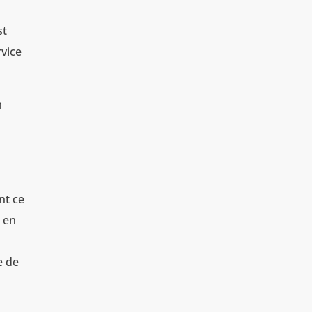
st
rvice
n
nt ce
s en
e de