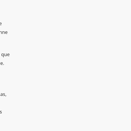
e
enne
s que
e.
ias,
s