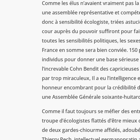
Comme les élus n’avaient vraiment pas la c
une assemblée représentative et compéten
donc à sensibilité écologiste, triées as
cour auprès du pouvoir suffiront pour fai
toutes les sensibilités politiques, les sexes
France en somme sera bien conviée. 150 
individus pour donner une base sérieuse 
l’increvable Cohn Bendit des capricieuses
par trop miraculeux, Il a eu l’intelligence
honneur encombrant pour la crédibilité de
une Assemblée Générale soixante-huitard
Comme il faut toujours se méfier des entrep
troupe d’écologistes flattés d’être mieu
de deux gardes-chiourme affidés, adoubé
Thierry Pech, intellectuel germanopratin a