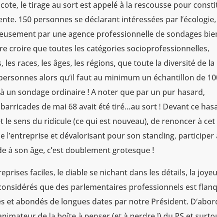
ote, le tirage au sort est appelé à la rescousse pour consti
te. 150 personnes se déclarant intéressées par l’écologie,
tucieusement par une agence professionnelle de sondages bie
re croire que toutes les catégories socioprofessionnelles,
, les races, les âges, les régions, que toute la diversité de la
personnes alors qu’il faut au minimum un échantillon de 1
à un sondage ordinaire ! A noter que par un pur hasard,
 barricades de mai 68 avait été tiré…au sort ! Devant ce has
 et le sens du ridicule (ce qui est nouveau), de renoncer à cet
 l’entreprise et dévalorisant pour son standing, participer 
e à son âge, c’est doublement grotesque !
rises faciles, le diable se nichant dans les détails, la joye
x considérés que des parlementaires professionnels est flan
s et abondés de longues dates par notre Président. D’abor
nimateur de la boîte à penser (et à perdre !) du PS et surto