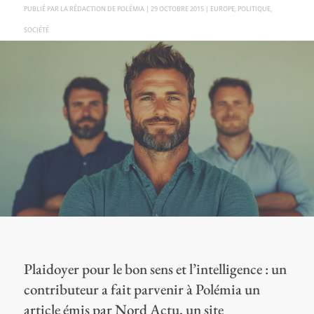
PAR
LA RÉDACTION DE POLÉMIA
|
29 OCTOBRE 2015
|
EUROPE
,
POLITIQUE
,
SOCIÉTÉ
Plaidoyer pour le bon sens et l’intelligence : un
contributeur a fait parvenir à Polémia un
article émis par Nord Actu, un site