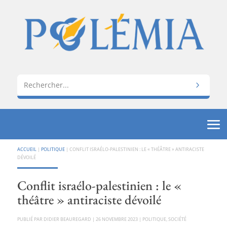
ACCUEIL
|
POLITIQUE
|
CONFLIT ISRAÉLO-PALESTINIEN : LE « THÉÂTRE » ANTIRACISTE
DÉVOILÉ
Conflit israélo-palestinien : le «
théâtre » antiraciste dévoilé
PAR
DIDIER BEAUREGARD
|
26 NOVEMBRE 2023
|
POLITIQUE
,
SOCIÉTÉ