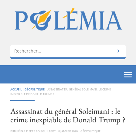
ACCUEIL
|
GÉOPOLITIQUE
|
ASSASSINAT DU GÉNÉRAL SOLEIMANI : LE CRIME
INEXPIABLE DE DONALD TRUMP ?
Assassinat du général Soleimani : le
crime inexpiable de Donald Trump ?
PAR
PIERRE BOISGUILBERT
|
8 JANVIER 2020
|
GÉOPOLITIQUE