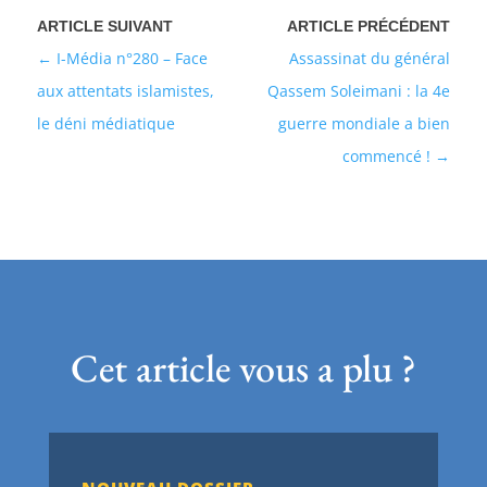
I-Média n°280 – Face
Assassinat du général
aux attentats islamistes,
Qassem Soleimani : la 4e
le déni médiatique
guerre mondiale a bien
commencé !
Cet article vous a plu ?