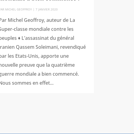
PAR
MICHEL GEOFFROY
|
7 JANVIER 2020
Par Michel Geoffroy, auteur de La
Super-classe mondiale contre les
peuples ♦ L’assassinat du général
iranien Qassem Soleimani, revendiqué
par les Etats-Unis, apporte une
nouvelle preuve que la quatrième
guerre mondiale a bien commencé.
Nous sommes en effet...