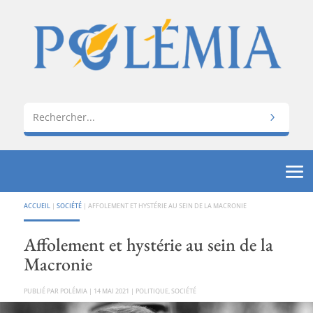
ACCUEIL
|
SOCIÉTÉ
|
AFFOLEMENT ET HYSTÉRIE AU SEIN DE LA MACRONIE
Affolement et hystérie au sein de la
Macronie
PAR
POLÉMIA
|
14 MAI 2021
|
POLITIQUE
,
SOCIÉTÉ