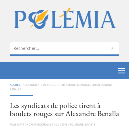
ACCUEIL
|
LES SYNDICATS DE POLICE TIRENT À BOULETS ROUGES SUR ALEXANDRE
BENALLA
Les syndicats de police tirent à
boulets rouges sur Alexandre Benalla
PAR
ANDRÉ POSOKHOW
|
1 AOÛT 2018
|
POLITIQUE
,
SOCIÉTÉ