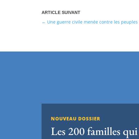
Une guerre civile menée contre les peuples
NOUVEAU DOSSIER
Les 200 familles qui