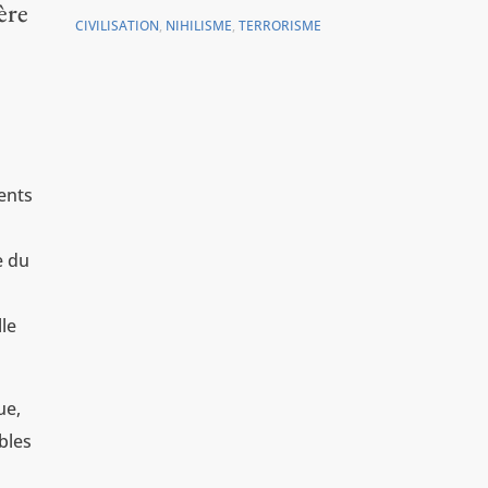
ère
CIVILISATION
,
NIHILISME
,
TERRORISME
ments
e du
lle
ue,
bles