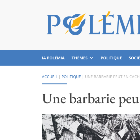
IA POLÉMIA
THÈMES
POLITIQUE
SOCI
ACCUEIL
|
POLITIQUE
|
UNE BARBARIE PEUT EN CAC
Une barbarie peu