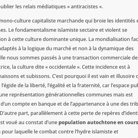
lier les relais médiatiques « antiracistes ».
mono-culture capitaliste marchande qui broie les identités e
s. Le fondamentalisme islamiste sectaire et violent se
on à cette culture dominante unique. La mondialisation faci
adaptés à la logique du marché et non à la dynamique des
elle nous sommes passés à une transaction commerciale de
ce, la culture dite « occidentale ». Cette incidence est à
aissons et subissons. C’est pourquoi il est vain et illusoire 
gide de la liberté, l’égalité et la fraternité, car l’espace pu
t d’une représentation générationnelles communes mais est
e d’un compte en banque et de l’appartenance à une des tri
D’autre part, parallèlement à cette perte de repères d’identi
est voué au constat d’une
population autochtone en cours
son pour laquelle le combat contre l’hydre islamiste et