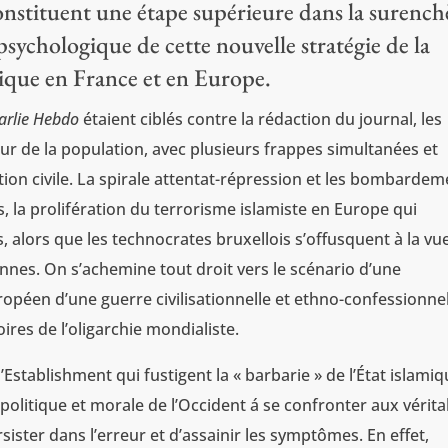
constituent une étape supérieure dans la surench
 psychologique de cette nouvelle stratégie de la
mique en France et en Europe.
arlie Hebdo
étaient ciblés contre la rédaction du journal, les
r de la population, avec plusieurs frappes simultanées et
tion civile. La spirale attentat-répression et les bombarde
, la prolifération du terrorisme islamiste en Europe qui
s, alors que les technocrates bruxellois s’offusquent à la vu
nes. On s’achemine tout droit vers le scénario d’une
uropéen d’une guerre civilisationnelle et ethno-confessionne
es de l’oligarchie mondialiste.
l’Establishment qui fustigent la « barbarie » de l’État islamiq
olitique et morale de l’Occident á se confronter aux vérita
sister dans l’erreur et d’assainir les symptômes. En effet,