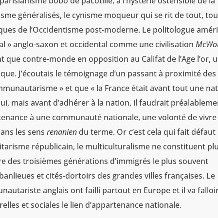
parisianisme bobo de pacotille, à l’hystérie ostensible de la
sme généralisés, le cynisme moqueur qui se rit de tout, tou
ogiques de l’Occidentisme post-moderne. Le politologue amér
al » anglo-saxon et occidental comme une civilisation
McWor
que contre-monde en opposition au Califat de l’Age l’or, 
que. J’écoutais le témoignage d’un passant à proximité des 
communautarisme » et que « la France était avant tout une na
 Oui, mais avant d’adhérer à la nation, il faudrait préalablem
rtenance à une communauté nationale, une volonté de vivre
ans les sens
renanien
du terme. Or c’est cela qui fait défaut :
litarisme républicain, le multiculturalisme ne constituent plu
e des troisièmes générations d’immigrés le plus souvent
banlieues et cités-dortoirs des grandes villes françaises. Le
tariste anglais ont failli partout en Europe et il va falloi
elles et sociales le lien d’appartenance nationale.