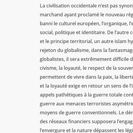
La civilisation occidentale n’est pas syn
marchand ayant proclamé le nouveau règne
banni le culturel européen, l’organique, l’
social, politique et identitaire. De l’autr
et le principe territorial, un autre islam 
rejeton du globalisme, dans la fantasmagor
globalistes, il sera extrêmement difficile 
civisme, la loyauté, le respect de la souve
permettent de vivre dans la paix, la liber
et la loyauté exige en retour un sens de l
appels pathétiques à la guerre totale contr
guerre aux menaces terroristes asymétriqu
moyens de guerre conventionnels. Le dém
des réseaux financiers supposera l’engag
l’envergure et la nature dépassent les lé