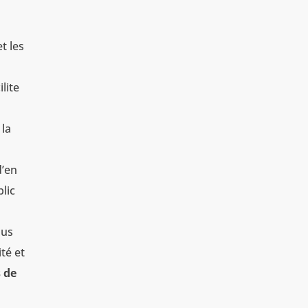
t les
lite
 la
d’en
blic
bus
té et
 de