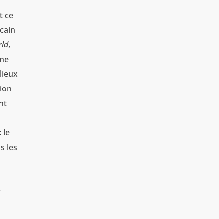
t ce
icain
ld
,
une
lieux
tion
ent
 le
s les
r