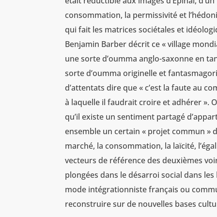
était réductible aux images d’Épinal, d’un 
consommation, la permissivité et l’hédoni
qui fait les matrices sociétales et idéol
Benjamin Barber décrit ce « village mondi
une sorte d’oumma anglo-saxonne en tant 
sorte d’oumma originelle et fantasmagori
d’attentats dire que « c’est la faute au 
à laquelle il faudrait croire et adhérer ».
qu’il existe un sentiment partagé d’appa
ensemble un certain « projet commun » d
marché, la consommation, la laïcité, l’éga
vecteurs de référence des deuxièmes voir
plongées dans le désarroi social dans les 
mode intégrationniste français ou communau
reconstruire sur de nouvelles bases cultur