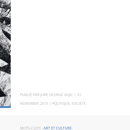
PAR
JURE GEORGE VUJIC
|
23
NOVEMBRE 2015
|
POLITIQUE
,
SOCIÉTÉ
MOTS-CLEFS :
ART ET CULTURE
,