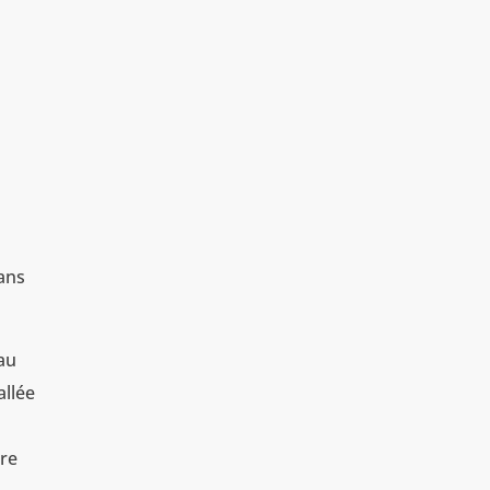
dans
 au
allée
ire