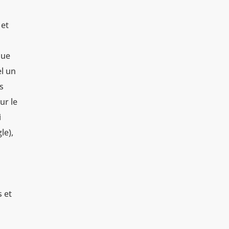
 et
que
el un
s
ur le
i
le),
 et