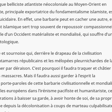
ique belliciste atlantiste néocoloniale au Moyen-Orient en
e, principale exportatrice du fondamentalisme islamiste, e
icidaire. En effet, une barbarie peut en cacher une autre, e
État islamique sert trop souvent de repoussoir compassionne
elle d’un Occident matérialiste et mondialisé, qui souffre d’u
ntologique.
 et sournoise qui, derrière le drapeau de la civilisation
tintamarres républicains et les mélopées pleurnichardes de l
er par déraison. C’est pourquoi il faudra traquer et châtier
massacres. Mais il faudra aussi garder à l’esprit la
porte-paroles de cette barbarie civilisationnelle et mondial
les européens dans l’irénisme pacifiste et humanitariste, c
tions à baisser sa garde, à avoir honte de soi, de sa prop
e depuis la décolonisation à coups de marteau culpabilisat