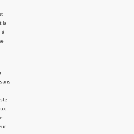
st
t la
l à
ne
a
 sans
iste
eux
re
eur.