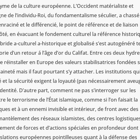
onyme de la culture européenne. L’Occident matérialiste et
 de l’individu-Roi, du fondamentalisme séculier, a chassé
enraciné et le différencié, le point de référence et de liaison
e côté, en évacuant le fondement culturel la référence histori
hybride a-culturel a-historique et globalisé s’est autogénéré t
ie d’un retour á l’âge d’or du Califat. Entre ces deux hydre
de réinstaller en Europe des valeurs stabilisatrices fondées s
raineté mais il faut pourtant s’y attacher. Les institutions qu
té et la sécurité exigent la loyauté (pas nécessairement aveug
’identité. D’autre part, comment ne pas s’interroger sur les
e le terrorisme de l’État islamique, comme si l’on faisait la
es et à un ennemi invisible et intérieur, de front avec des
antèlement des réseaux islamistes, des centres logistiques
ement de forces et d’actions spéciales en profondeur dont
gislations européennes pointilleuses quant à la défense des