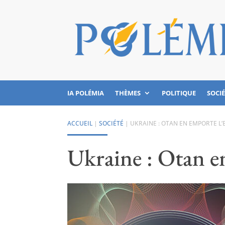
IA POLÉMIA
THÈMES
POLITIQUE
SOCI
ACCUEIL
|
SOCIÉTÉ
|
UKRAINE : OTAN EN EMPORTE L
Ukraine : Otan e