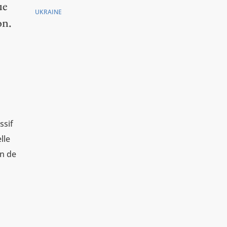
ue
UKRAINE
on.
ssif
lle
on de