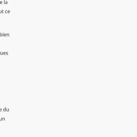
e la
ut ce
 bien
ques
re du
 un