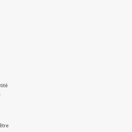
tité
-
être