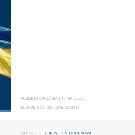
PAR
POLÉMIA
|
17 MAI 2022
|
EUROPE
,
GÉOPOLITIQUE
,
SOCIÉTÉ
MOTS-CLEFS :
EUROVISION
,
OTAN
,
RUSSIE
,