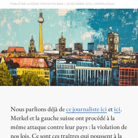
PAR
LA RÉDACTION DE POLÉMIA
|
29 DÉCEMBRE 2016
|
GÉOPOLITIQUE
Nous parlions déjà de
ce journaliste ici
et
ici
.
Merkel et la gauche suisse ont procédé à la
même attaque contre leur pays : la violation de
nos lois. Ce sont ces traîtres qui poussent à la