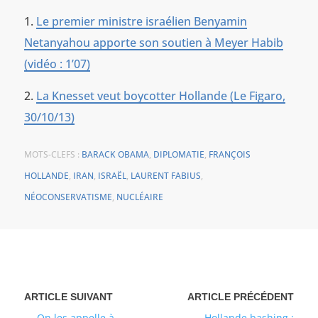
Le premier ministre israélien Benyamin
Netanyahou apporte son soutien à Meyer Habib
(vidéo : 1’07)
La Knesset veut boycotter Hollande (Le Figaro,
30/10/13)
MOTS-CLEFS :
BARACK OBAMA
,
DIPLOMATIE
,
FRANÇOIS
HOLLANDE
,
IRAN
,
ISRAËL
,
LAURENT FABIUS
,
NÉOCONSERVATISME
,
NUCLÉAIRE
On les appelle à
Hollande bashing :