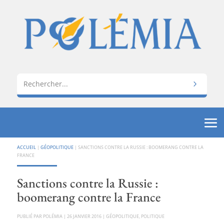
ACCUEIL
|
GÉOPOLITIQUE
|
SANCTIONS CONTRE LA RUSSIE : BOOMERANG CONTRE LA
FRANCE
Sanctions contre la Russie :
boomerang contre la France
PAR
POLÉMIA
|
26 JANVIER 2016
|
GÉOPOLITIQUE
,
POLITIQUE