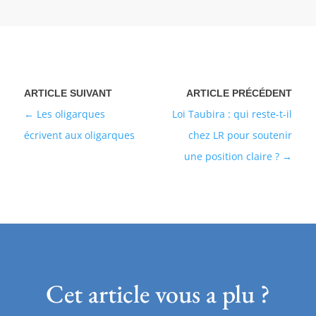
Les oligarques
Loi Taubira : qui reste-t-il
écrivent aux oligarques
chez LR pour soutenir
une position claire ?
Cet article vous a plu ?