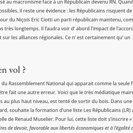
ssé au macronisme face à un Républicain devenu RN. Quan
sibles, il reste une évidence : les Républicains risquent de
utour du Niçois Eric Ciotti un parti républicain maintenu, com
très longtemps. Il faudra voir d’ abord l’impact de l’accor
sur les alliances régionales. Ce n’ est certainement qu’ un
en vol ?
jeu du Rassemblement National qui apparait comme la seule 
tre fait une autre erreur. Voici que le très médiatique mair
s au plus haut niveau, est tenté de sortir du bois. Dans une
ard, souhaite la formation d’une liste Les Républicains (LR)
le de Renaud Muselier. Pour lui, cette liste doit s’inscrire
«
es de devoir, favorable aux libertés économiques et à l’égalité 