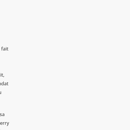
fait
it,
ndat
u
 sa
ierry