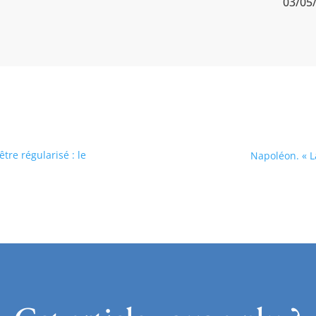
03/05
être régularisé : le
Napoléon. « L