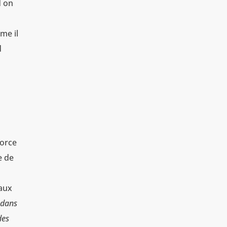
d on
me il
d
force
e de
 aux
dans
des