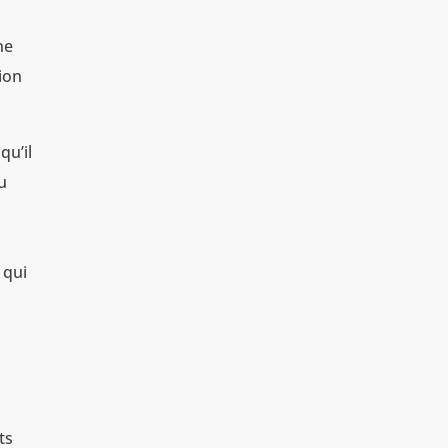
ne
tion
qu’il
u
 qui
,
ts