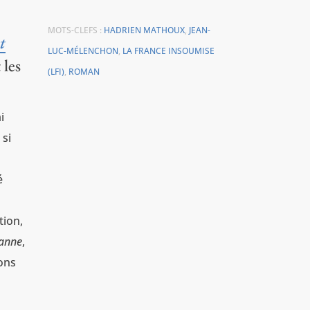
MOTS-CLEFS :
HADRIEN MATHOUX
,
JEAN-
t
LUC-MÉLENCHON
,
LA FRANCE INSOUMISE
 les
(LFI)
,
ROMAN
i
 si
é
tion,
anne
,
ions