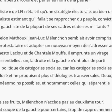
 drapeau tricolore et parler au nom de la patrie ?
ste » de LFI n’était-il qu’une stratégie électorale, ou bien u
aliste estimant qu’il fallait se rapprocher du peuple, convic
e gauchiste de la plupart de ses cadres et de ses militants ?
, selon Mathoux, Jean-Luc Mélenchon semblait avoir compris 
he protestataire et adopter un nouveau moyen de s’adresser a
nesto Laclou et de Chantale Mouffe, il emprunte un virage
ssentielles : un, la droite et la gauche n’ont plus de parti
politique de catégories sociales, car les catégories sociales
osé et ne produisent plus d’idéologies transversales. Deux
nt néanmoins possibles, et notamment celles qui séparent le
tie ses fruits, Mélenchon n’accède pas au deuxième tour.
ent coupé de la gauche pour certains, trop de rapprochemen