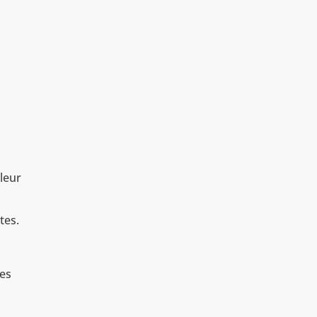
leur
tes.
nes
r