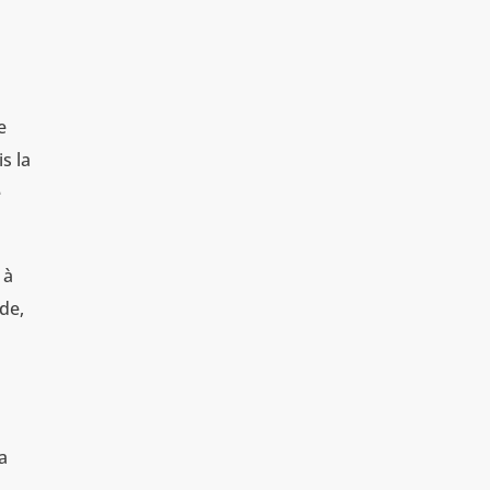
e
s la
e
 à
ide,
la