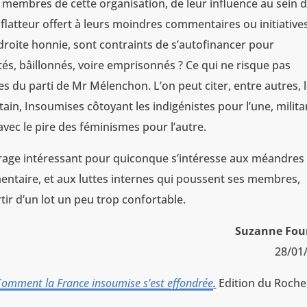
s membres de cette organisation, de leur influence au sein 
 flatteur offert à leurs moindres commentaires ou initiative
droite honnie, sont contraints de s’autofinancer pour
tés, bâillonnés, voire emprisonnés ? Ce qui ne risque pas
s du parti de Mr Mélenchon. L’on peut citer, entre autres, 
in, Insoumises côtoyant les indigénistes pour l’une, milita
 avec le pire des féminismes pour l’autre.
vrage intéressant pour quiconque s’intéresse aux méandres
ntaire, et aux luttes internes qui poussent ses membres,
rtir d’un lot un peu trop confortable.
Suzanne Fou
28/01
Comment la France insoumise s’est effondrée
.
Edition du Roche