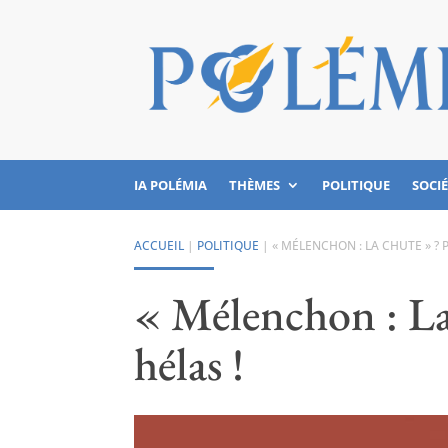
IA POLÉMIA
THÈMES
POLITIQUE
SOCI
ACCUEIL
|
POLITIQUE
|
« MÉLENCHON : LA CHUTE » ? 
« Mélenchon : La
hélas !