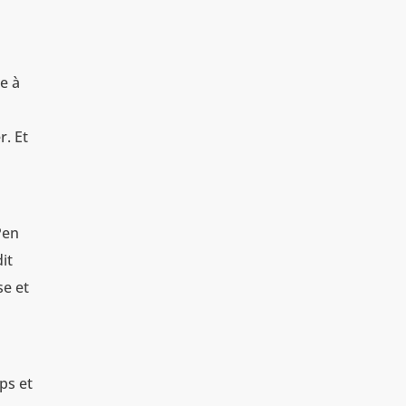
e à
r. Et
Pen
it
se et
ps et