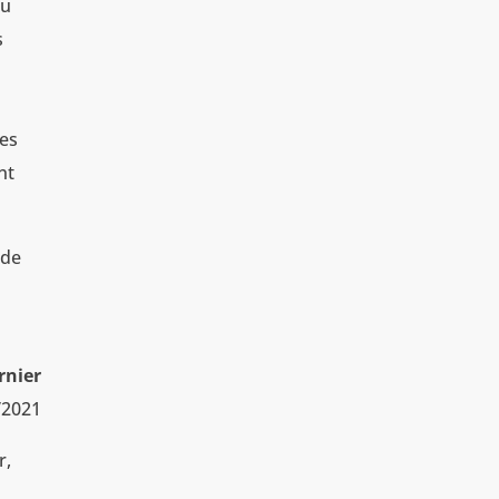
du
s
les
nt
 de
rnier
/2021
r,