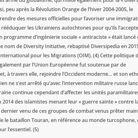
as armé du globalisme, qui milite également pour la « divers
insi, peu après la Révolution Orange de l’hiver 2004-2005, le
ndre des mesures officielles pour favoriser une immigrat
rééduquer les Ukrainiens autochtones pour qu’ils l’accept
un programme d’ingénierie sociale « antiraciste » était lancé
e nom de Diversity Initiative, rebaptisé Diversipedia en 201
International pour les Migrations (OIM). (4) Cette politique 
galement par l’Union Européenne fut soutenue par de
t, à travers elle, rejoindre l’Occident moderne… et son eth
en ne s’est arrêté qu’avec l’intervention militaire russe lanc
aine continue cependant d’affecter les unités paramilitaire
n 2014 des islamistes menant leur « guerre sainte » contre l
 Le dernier venu de ces groupes de combat venus prêter main
lle le bataillon Touran, en référence au monde turcophone, 
 l’essentiel. (5)