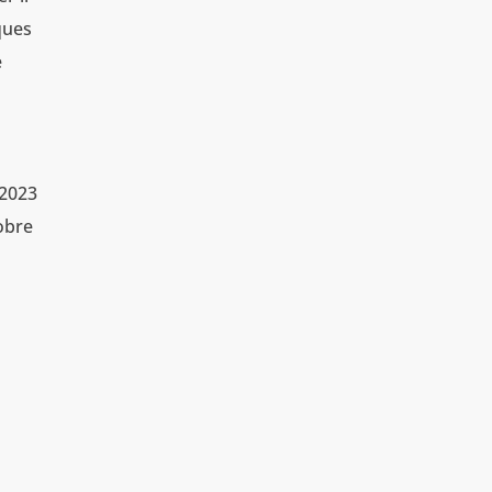
ques
e
 2023
obre