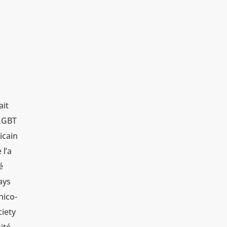
ait
 LGBT
icain
 l’a
é
ays
nico-
ciety