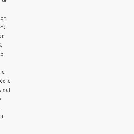
ité
ion
ent
 en
5,
de
no-
ée le
s qui
a
-
et