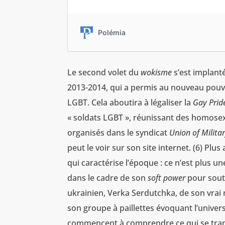
Le second volet du
wokisme
s’est implanté
2013-2014, qui a permis au nouveau pouvoir
LGBT. Cela aboutira à légaliser la
Gay Prid
« soldats LGBT », réunissant des homosexu
organisés dans le syndicat
Union of Milita
peut le voir sur son site internet. (6) P
qui caractérise l’époque : ce n’est plus 
dans le cadre de son
soft power
pour soute
ukrainien, Verka Serdutchka, de son vrai
son groupe à paillettes évoquant l’univer
commencent à comprendre ce qui se trame