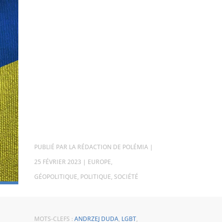
PAR
LA RÉDACTION DE POLÉMIA
|
25 FÉVRIER 2023
|
EUROPE
,
GÉOPOLITIQUE
,
POLITIQUE
,
SOCIÉTÉ
MOTS-CLEFS :
ANDRZEJ DUDA
,
LGBT
,