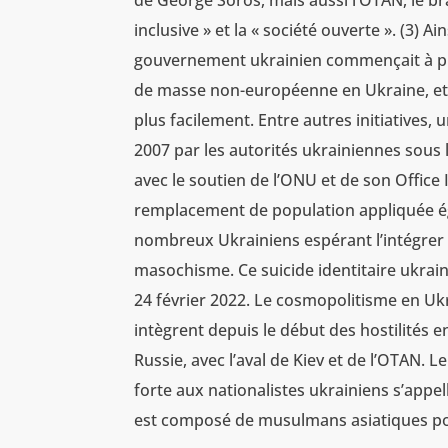
de George Soros, mais aussi l’OTAN, le br
inclusive » et la « société ouverte ». (3) A
gouvernement ukrainien commençait à pre
de masse non-européenne en Ukraine, et 
plus facilement. Entre autres initiatives, 
2007 par les autorités ukrainiennes sous l
avec le soutien de l’ONU et de son Office 
remplacement de population appliquée é
nombreux Ukrainiens espérant l’intégrer e
masochisme. Ce suicide identitaire ukraini
24 février 2022. Le cosmopolitisme en Ukr
intègrent depuis le début des hostilités e
Russie, avec l’aval de Kiev et de l’OTAN.
forte aux nationalistes ukrainiens s’appe
est composé de musulmans asiatiques pour