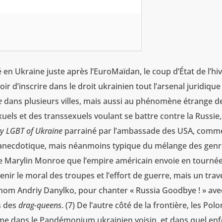
 en Ukraine juste après l’EuroMaïdan, le coup d’État de l’hi
 d’inscrire dans le droit ukrainien tout l’arsenal juridique
e
dans plusieurs villes, mais aussi au phénomène étrange d
els et des transsexuels voulant se battre contre la Russie,
ry LGBT of Ukraine
parrainé par l’ambassade des USA, comm
lus anecdotique, mais néanmoins typique du mélange des gen
une Marylin Monroe que l’empire américain envoie en tourné
nir le moral des troupes et l’effort de guerre, mais un trav
 nom Andriy Danylko, pour chanter « Russia Goodbye ! » ave
s des
drag-queens
. (7) De l’autre côté de la frontière, les Polo
 dans le Pandémonium ukrainien voisin, et dans quel enfe