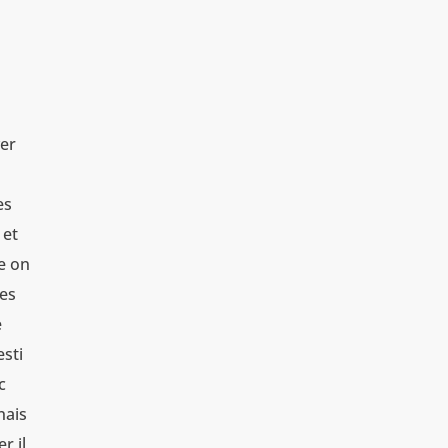
ver
es
 et
e on
res
e
esti
c
nais
r il