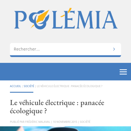
ACCUEIL
|
SOCIÉTÉ
|
LE VÉHICULE ÉLECTRIQUE : PANACÉE ÉCOLOGIQUE ?
Le véhicule électrique : panacée
écologique ?
PAR
FRÉDÉRIC MALAVAL
|
10 NOVEMBRE 2015
|
SOCIÉTÉ