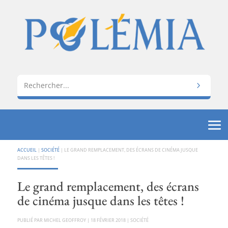
ACCUEIL
|
SOCIÉTÉ
|
LE GRAND REMPLACEMENT, DES ÉCRANS DE CINÉMA JUSQUE
DANS LES TÊTES !
Le grand remplacement, des écrans
de cinéma jusque dans les têtes !
PAR
MICHEL GEOFFROY
|
18 FÉVRIER 2018
|
SOCIÉTÉ