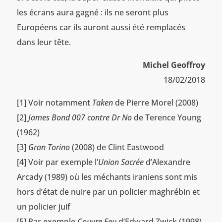
les écrans aura gagné : ils ne seront plus
Européens car ils auront aussi été remplacés
dans leur tête.
Michel Geoffroy
18/02/2018
[1] Voir notamment
Taken
de Pierre Morel (2008)
[2]
James Bond 007 contre Dr No
de Terence Young
(1962)
[3]
Gran Torino
(2008) de Clint Eastwood
[4] Voir par exemple l’
Union Sacrée
d’Alexandre
Arcady (1989) où les méchants iraniens sont mis
hors d’état de nuire par un policier maghrébin et
un policier juif
[5] Par exemple
Couvre Feu
d’Edward Zwick (1998)