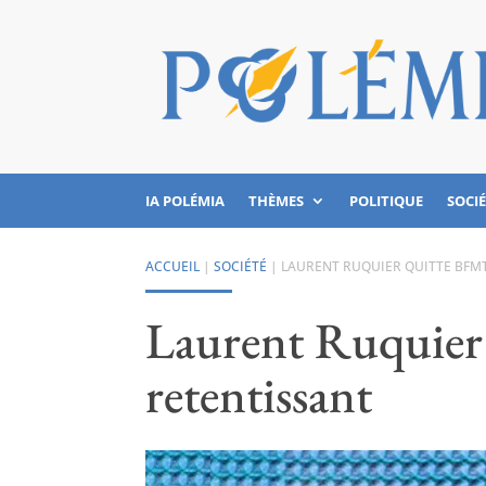
IA POLÉMIA
THÈMES
POLITIQUE
SOCI
ACCUEIL
|
SOCIÉTÉ
|
LAURENT RUQUIER QUITTE BFMT
Laurent Ruquier
retentissant