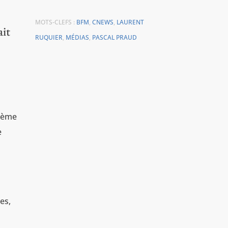
MOTS-CLEFS :
BFM
,
CNEWS
,
LAURENT
ait
RUQUIER
,
MÉDIAS
,
PASCAL PRAUD
stème
e
es,