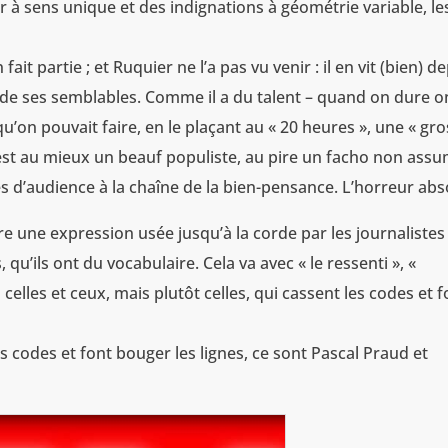
à sens unique et des indignations à géométrie variable, le
ait partie ; et Ruquier ne l’a pas vu venir : il en vit (bien) d
de ses semblables. Comme il a du talent – quand on dure o
u’on pouvait faire, en le plaçant au « 20 heures », une « gr
’est au mieux un beauf populiste, au pire un facho non assu
ères d’audience à la chaîne de la bien-pensance. L’horreur abs
dre une expression usée jusqu’à la corde par les journalistes
qu’ils ont du vocabulaire. Cela va avec « le ressenti », «
elles et ceux, mais plutôt celles, qui cassent les codes et f
 codes et font bouger les lignes, ce sont Pascal Praud et