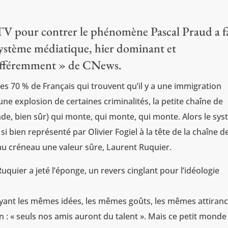
TV pour contrer le phénomène Pascal Praud a f
 système médiatique, hier dominant et
différemment » de CNews.
des 70 % de Français qui trouvent qu’il y a une immigration
 une explosion de certaines criminalités, la petite chaîne de
de, bien sûr) qui monte, qui monte, qui monte. Alors le sy
i bien représenté par Olivier Fogiel à la tête de la chaîne d
r au créneau une valeur sûre, Laurent Ruquier.
uquier a jeté l’éponge, un revers cinglant pour l’idéologie
s ayant les mêmes idées, les mêmes goûts, les mêmes attiranc
n : « seuls nos amis auront du talent ». Mais ce petit monde