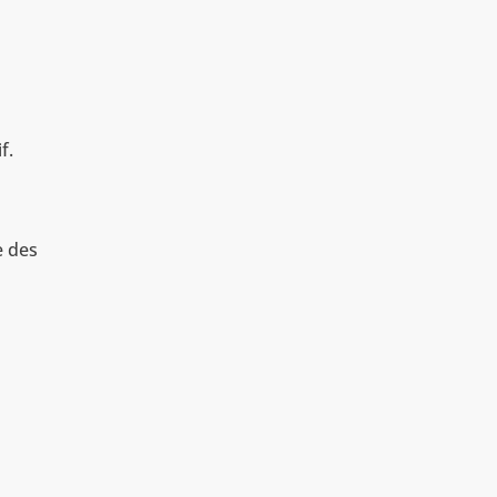
f.
e des