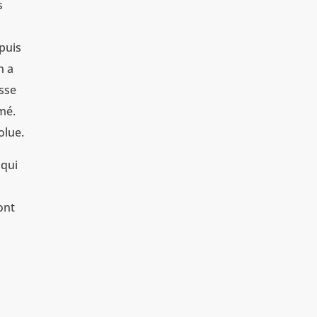
s
epuis
n a
osse
mé.
olue.
 qui
ont