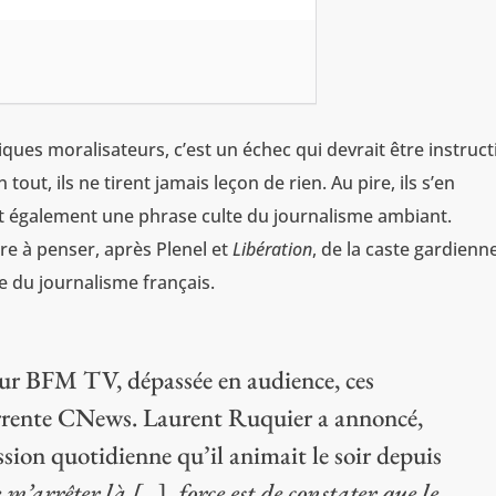
ues moralisateurs, c’est un échec qui devrait être instructi
 tout, ils ne tirent jamais leçon de rien. Au pire, ils s’en
tant également une phrase culte du journalisme ambiant.
tre à penser, après Plenel et
Libération
, de la caste gardienn
 du journalisme français.
ur BFM TV, dépassée en audience, ces
urrente CNews. Laurent Ruquier a annoncé,
sion quotidienne qu’il animait le soir depuis
e m’arrêter là [
…]
, force est de constater que le