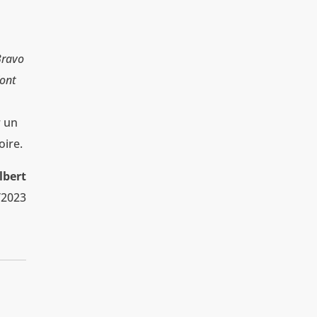
Bravo
’ont
r un
oire.
lbert
/2023