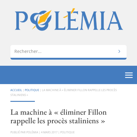
ACCUEIL
|
POLITIQUE
|
LA MACHINE À « ÉLIMINER FILLON RAPPELLE LES PROCÈS
STALINIENS »
La machine à « éliminer Fillon
rappelle les procès staliniens »
PAR
POLÉMIA
|
4 MARS 2017
|
POLITIQUE