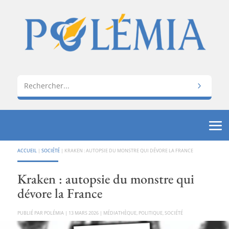
ACCUEIL
|
SOCIÉTÉ
|
KRAKEN : AUTOPSIE DU MONSTRE QUI DÉVORE LA FRANCE
Kraken : autopsie du monstre qui
dévore la France
PAR
POLÉMIA
|
13 MARS 2026
|
MÉDIATHÈQUE
,
POLITIQUE
,
SOCIÉTÉ