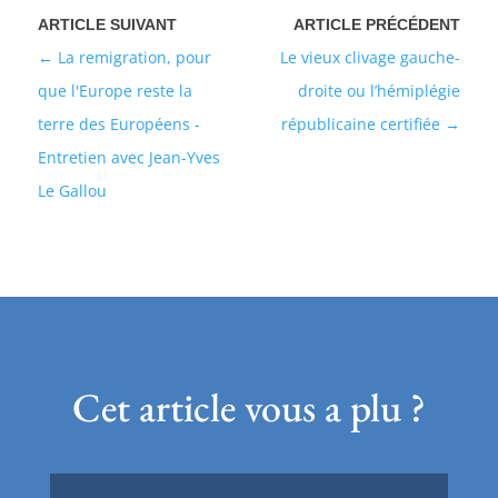
La remigration, pour
Le vieux clivage gauche-
que l'Europe reste la
droite ou l’hémiplégie
terre des Européens -
républicaine certifiée
Entretien avec Jean-Yves
Le Gallou
Cet article vous a plu ?