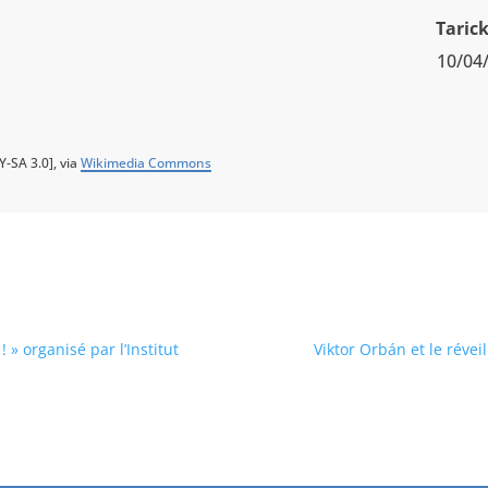
Tarick
10/04
-SA 3.0], via
Wikimedia Commons
 » organisé par l’Institut
Viktor Orbán et le révei