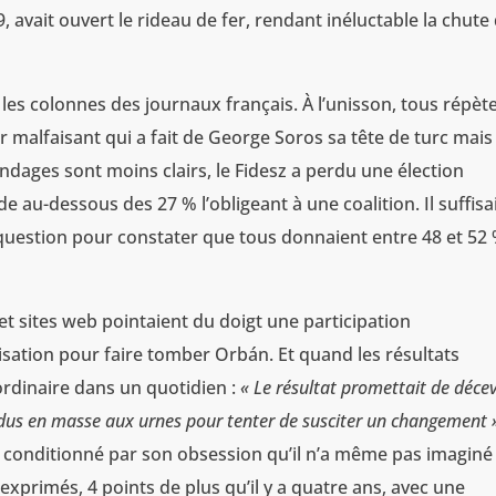
, avait ouvert le rideau de fer, rendant inéluctable la chute
es colonnes des journaux français. À l’unisson, tous répèt
r malfaisant qui a fait de George Soros sa tête de turc mais
 sondages sont moins clairs, le Fidesz a perdu une élection
de au-dessous des 27 % l’obligeant à une coalition. Il suffisa
question pour constater que tous donnaient entre 48 et 52
t sites web pointaient du doigt une participation
isation pour faire tomber Orbán. Et quand les résultats
rdinaire dans un quotidien :
« Le résultat promettait de déce
rendus en masse aux urnes pour tenter de susciter un changement 
t conditionné par son obsession qu’il n’a même pas imaginé
exprimés, 4 points de plus qu’il y a quatre ans, avec une