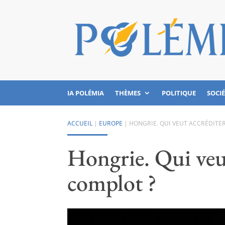
IA POLÉMIA
THÈMES
POLITIQUE
SOCI
ACCUEIL
|
EUROPE
|
HONGRIE. QUI VEUT ACCRÉDITER
Hongrie. Qui veut
complot ?