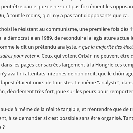
st peut-être parce que ce ne sont pas forcément les opposan
, à tout le moins, qu’il n’y a pas tant d’opposants que ça.
 choisi le résistant au communisme, une première fois dès 1
 la démocratie en 1989, de reconduire la législature actuell
, comme le dit un prétendu analyste,
« que la majorité des élec
saires pour voter »
. Ceux qui votent Orbán ne peuvent être 
, dans les pages consacrées largement à la Hongrie ces tem
l n’y avait ni attentats, ni zones de non droit, que le chômag
Budapest étaient noirs de touristes. Le même “analyste”, dan
án, décidément très fort, joue sur les peurs pour remporter
er au-delà même de la réalité tangible, et n’entendre que de t
ent, à se demander si c’est possible sans être organisé. Tan
s ?