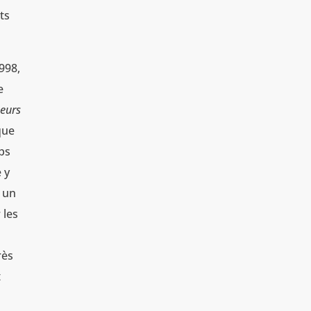
ts
998,
e
teurs
que
ps
e y
s un
 les
rès
t