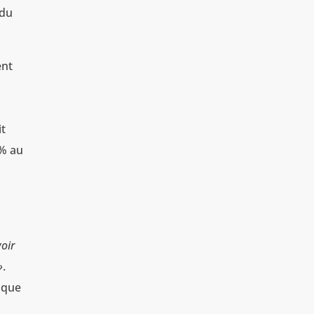
 du
ent
it
 % au
voir
»
.
 que