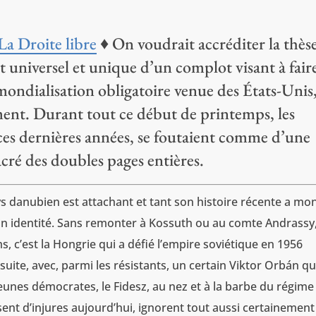
La Droite libre
♦ On voudrait accréditer la thès
 universel et unique d’un complot visant à fair
 mondialisation obligatoire venue des États-Unis
ment. Durant tout ce début de printemps, les
à ces dernières années, se foutaient comme d’une
cré des doubles pages entières.
ays danubien est attachant et tant son histoire récente a mo
son identité. Sans remonter à Kossuth ou au comte Andrassy
, c’est la Hongrie qui a défié l’empire soviétique en 1956
uite, avec, parmi les résistants, un certain Viktor Orbán qu
Jeunes démocrates, le Fidesz, au nez et à la barbe du régime
ssent d’injures aujourd’hui, ignorent tout aussi certainemen