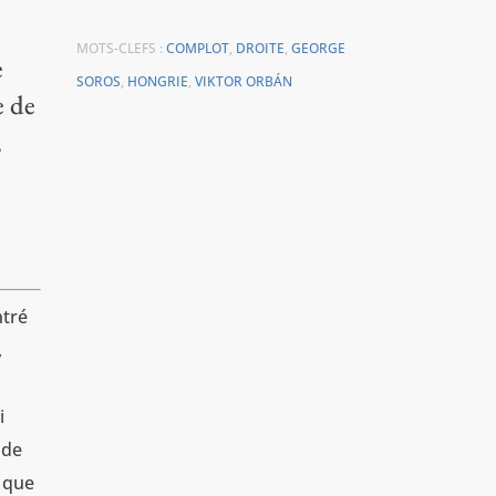
MOTS-CLEFS :
COMPLOT
,
DROITE
,
GEORGE
e
SOROS
,
HONGRIE
,
VIKTOR ORBÁN
e de
,
ntré
,
i
 de
t que