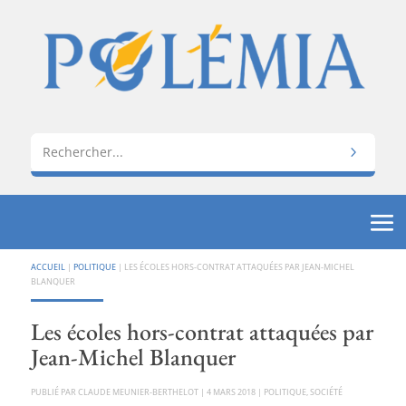
ACCUEIL
|
POLITIQUE
|
LES ÉCOLES HORS-CONTRAT ATTAQUÉES PAR JEAN-MICHEL
BLANQUER
Les écoles hors-contrat attaquées par
Jean-Michel Blanquer
PAR
CLAUDE MEUNIER-BERTHELOT
|
4 MARS 2018
|
POLITIQUE
,
SOCIÉTÉ