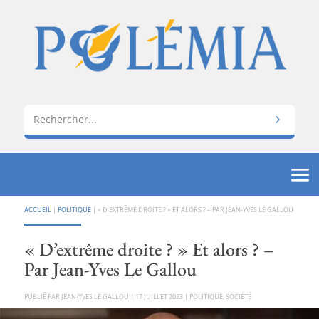
ACCUEIL
|
POLITIQUE
|
« D’EXTRÊME DROITE ? » ET ALORS ? – PAR JEAN-YVES LE GALLOU
« D’extrême droite ? » Et alors ? –
Par Jean-Yves Le Gallou
PAR
JEAN-YVES LE GALLOU
|
17 JUILLET 2023
|
POLITIQUE
,
SOCIÉTÉ