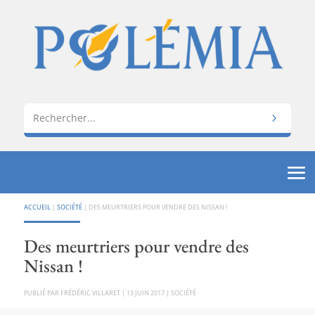
ACCUEIL
|
SOCIÉTÉ
|
DES MEURTRIERS POUR VENDRE DES NISSAN !
Des meurtriers pour vendre des
Nissan !
PAR
FRÉDÉRIC VILLARET
|
13 JUIN 2017
|
SOCIÉTÉ