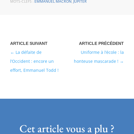
MOTS-CLEFS :
EMMANUEL MACRON
,
JUPITER
La défaite de
Uniforme à l’école : la
l’Occident : encore un
honteuse mascarade !
effort, Emmanuel Todd !
Cet article vous a plu ?