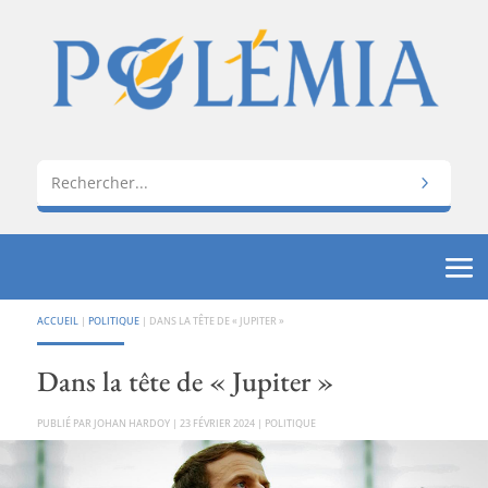
ACCUEIL
|
POLITIQUE
|
DANS LA TÊTE DE « JUPITER »
Dans la tête de « Jupiter »
PAR
JOHAN HARDOY
|
23 FÉVRIER 2024
|
POLITIQUE