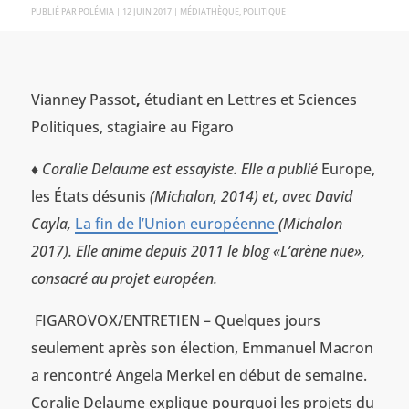
PAR
POLÉMIA
|
12 JUIN 2017
|
MÉDIATHÈQUE
,
POLITIQUE
Vianney Passot
,
étudiant en Lettres et Sciences
Politiques, stagiaire au Figaro
♦
Coralie Delaume est essayiste. Elle a publié
Europe,
les États désunis
(Michalon, 2014) et, avec David
Cayla,
La fin de l’Union européenne
(Michalon
2017). Elle anime depuis 2011 le blog «L’arène nue»,
consacré au projet européen.
FIGAROVOX/ENTRETIEN – Quelques jours
seulement après son élection, Emmanuel Macron
a rencontré Angela Merkel en début de semaine.
Coralie Delaume explique pourquoi les projets du