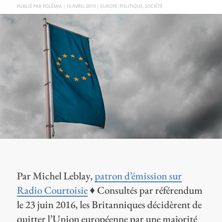
PAR
POLÉMIA
|
16 AVRIL 2019
|
EUROPE
,
POLITIQUE
,
SOCIÉTÉ
Par Michel Leblay,
patron d’émission sur
Radio Courtoisie
♦ Consultés par référendum
le 23 juin 2016, les Britanniques décidèrent de
quitter l’Union européenne par une majorité