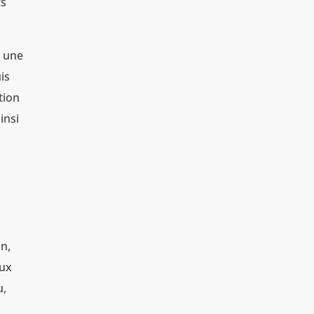
ts
i une
is
tion
insi
in,
aux
u,