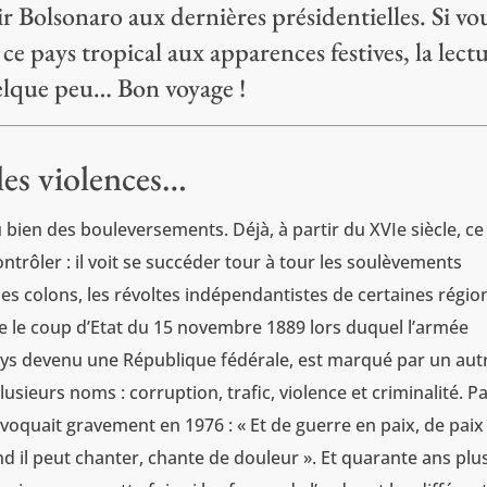
ir Bolsonaro aux dernières présidentielles. Si vo
e pays tropical aux apparences festives, la lect
uelque peu… Bon voyage !
 les violences…
u bien des bouleversements. Déjà, à partir du XVIe siècle, ce
contrôler : il voit se succéder tour à tour les soulèvements
des colons, les révoltes indépendantistes de certaines régio
 le coup d’Etat du 15 novembre 1889 lors duquel l’armée
ays devenu une République fédérale, est marqué par un aut
usieurs noms : corruption, trafic, violence et criminalité. P
voquait gravement en 1976 : « Et de guerre en paix, de paix
nd il peut chanter, chante de douleur ». Et quarante ans plu