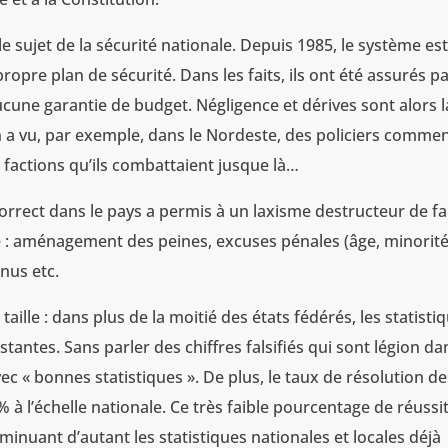
le sujet de la sécurité nationale. Depuis 1985, le système es
ropre plan de sécurité. Dans les faits, ils ont été assurés p
cune garantie de budget. Négligence et dérives sont alors l
n a vu, par exemple, dans le Nordeste, des policiers comme
s factions qu’ils combattaient jusque là…
correct dans le pays a permis à un laxisme destructeur de fa
té : aménagement des peines, excuses pénales (âge, minorité
enus etc.
 taille : dans plus de la moitié des états fédérés, les statisti
istantes. Sans parler des chiffres falsifiés qui sont légion da
 « bonnes statistiques ». De plus, le taux de résolution de
 l’échelle nationale. Ce très faible pourcentage de réussi
iminuant d’autant les statistiques nationales et locales déjà