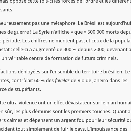
mais oppose cette fois-ci les forces de l’ordre et les différen
ssants.
lheureusement pas une métaphore. Le Brésil est aujourd’hu
s de guerre ! La Syrie n’affiche « que » 500 000 morts depu
 période. Les chiffres ne mentent pas, et ceux de la popula
stat : celle-ci a augmenté de 300 % depuis 2000, devenant a
un véritable centre de formation de futurs criminels.
 factions déployées sur l’ensemble du territoire brésilien. Le
entes, contrôlait 60 % des
favelas
de Rio de Janeiro dans les
ce de stupéfiants.
tte ultra violence ont un effet dévastateur sur le plan huma
Bien sûr, les plus démunis sont les premiers touchés. Quant 
iers calmes et dépensent un argent fou pour leur sécurité o
décident tout simplement de fuir le pays. L’impuissance des