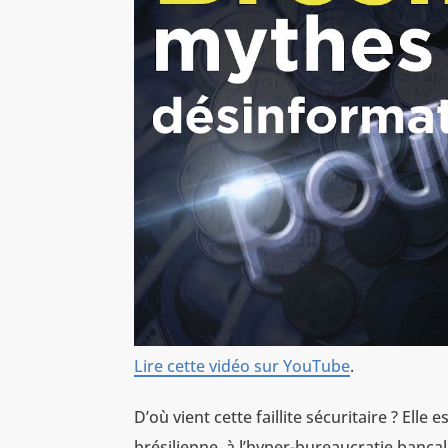
Lire cette vidéo sur YouTube
.
D’où vient cette faillite sécuritaire ? Elle e
brésilienne, à l’hyper-bureaucratie bancale