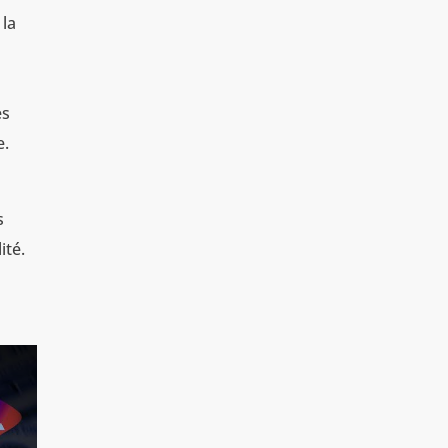
 la
es
e.
s
ité.