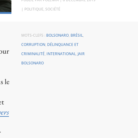
|
POLITIQUE
,
SOCIÉTÉ
MOTS-CLEFS :
BOLSONARO
,
BRÉSIL
,
CORRUPTION
,
DÉLINQUANCE ET
pour
CRIMINALITÉ
,
INTERNATIONAL
,
JAIR
BOLSONARO
s le
et
vers
r