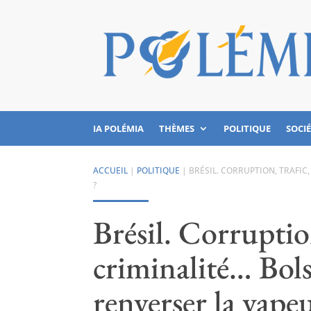
IA POLÉMIA
THÈMES
POLITIQUE
SOCI
ACCUEIL
|
POLITIQUE
|
BRÉSIL. CORRUPTION, TRAFIC
?
Brésil. Corruption
criminalité… Bols
renverser la vape