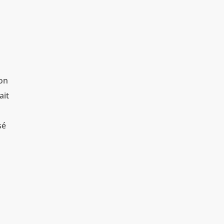
ion
ait
sé
a