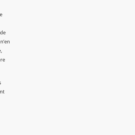
de
 de
 n’en
,
ère
s
nt