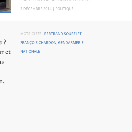
3 DÉCEMBRE 2014
|
POLITIQUE
MOTS-CLEFS :
BERTRAND SOUBELET
,
e ?
FRANÇOIS CHARDON
,
GENDARMERIE
r et
NATIONALE
us
n,