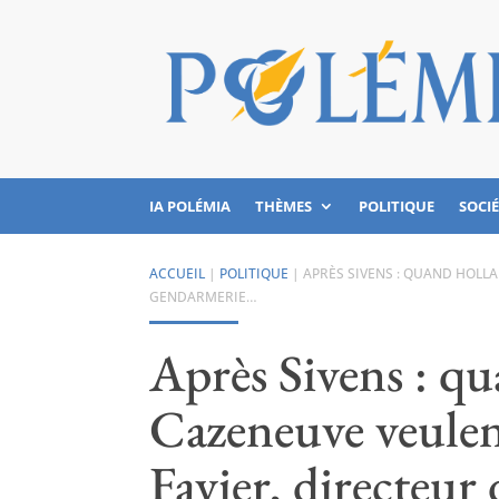
IA POLÉMIA
THÈMES
POLITIQUE
SOCI
ACCUEIL
|
POLITIQUE
|
APRÈS SIVENS : QUAND HOLLA
GENDARMERIE…
Après Sivens : q
Cazeneuve veulen
Favier, directeu