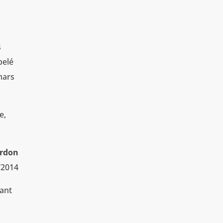
s
pelé
mars
e,
ardon
/2014
nant