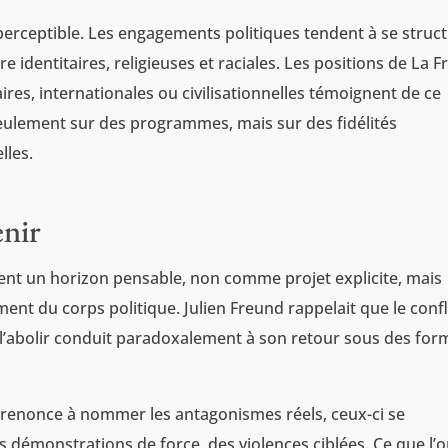
à perceptible. Les engagements politiques tendent à se struc
e identitaires, religieuses et raciales. Les positions de La 
es, internationales ou civilisationnelles témoignent de ce
seulement sur des programmes, mais sur des fidélités
lles.
enir
ient un horizon pensable, non comme projet explicite, mais
t du corps politique. Julien Freund rappelait que le confl
ir l’abolir conduit paradoxalement à son retour sous des for
 renonce à nommer les antagonismes réels, ceux-ci se
 démonstrations de force, des violences ciblées. Ce que l’