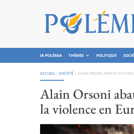
IA POLÉMIA
THÈMES
POLITIQUE
SOCI
ACCUEIL
|
SOCIÉTÉ
|
ALAIN ORSONI ABATTU EN CORSE
Alain Orsoni abat
la violence en Eu