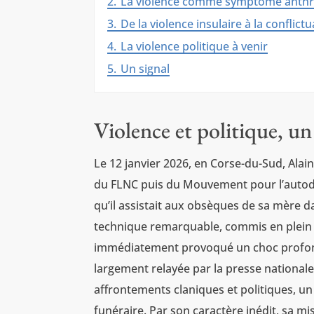
2.
La violence comme symptôme anth
3.
De la violence insulaire à la conflict
4.
La violence politique à venir
5.
Un signal
Violence et politique, u
Le 12 janvier 2026, en Corse-du-Sud, Alai
du FLNC puis du Mouvement pour l’autodét
qu’il assistait aux obsèques de sa mère da
technique remarquable, commis en plein j
immédiatement provoqué un choc profond 
largement relayée par la presse nationale
affrontements claniques et politiques, un
funéraire. Par son caractère inédit, sa m