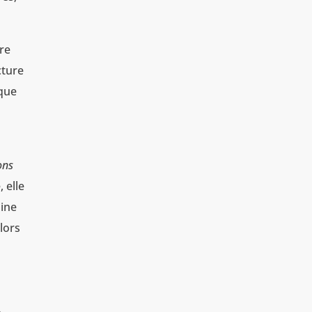
ire
cture
ique
ons
 elle
aine
lors