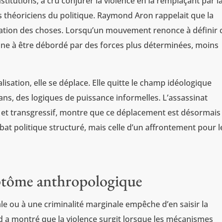
titutions, a cru conjurer la violence en la remplaçant par l
es théoriciens du politique. Raymond Aron rappelait que la
stration des choses. Lorsqu’un mouvement renonce à définir 
amne à être débordé par des forces plus déterminées, moins
lisation, elle se déplace. Elle quitte le champ idéologique
lans, des logiques de puissance informelles. L’assassinat
e et transgressif, montre que ce déplacement est désormais
bat politique structuré, mais celle d’un affrontement pour l
ptôme anthropologique
ale ou à une criminalité marginale empêche d’en saisir la
 a montré que la violence surgit lorsque les mécanismes