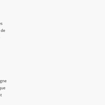
es
t de
e
igne
 que
nt