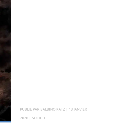
PAR
BALBINO KATZ
|
13 JANVIER
2026
|
SOCIÉTÉ