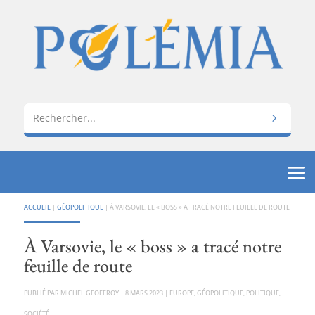
ACCUEIL
|
GÉOPOLITIQUE
|
À VARSOVIE, LE « BOSS » A TRACÉ NOTRE FEUILLE DE ROUTE
À Varsovie, le « boss » a tracé notre
feuille de route
PAR
MICHEL GEOFFROY
|
8 MARS 2023
|
EUROPE
,
GÉOPOLITIQUE
,
POLITIQUE
,
SOCIÉTÉ