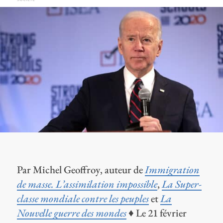
Par Michel Geoffroy, auteur de
Immigration
de masse. L’assimilation impossible
,
La Super-
classe mondiale contre les peuples
et
La
Nouvelle guerre des mondes
♦ Le 21 février