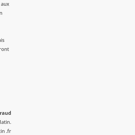
s aux
on
ais
ront
iraud
atin.
n .fr