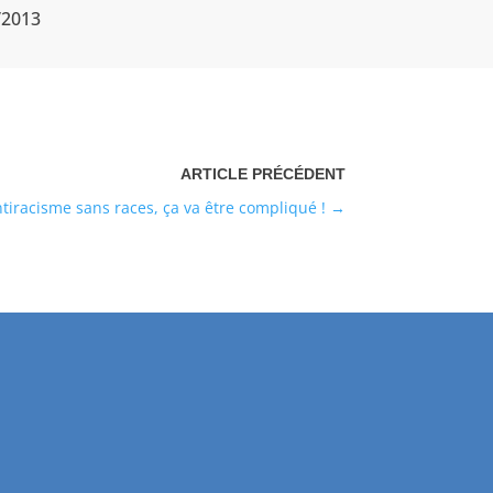
/2013
ntiracisme sans races, ça va être compliqué !