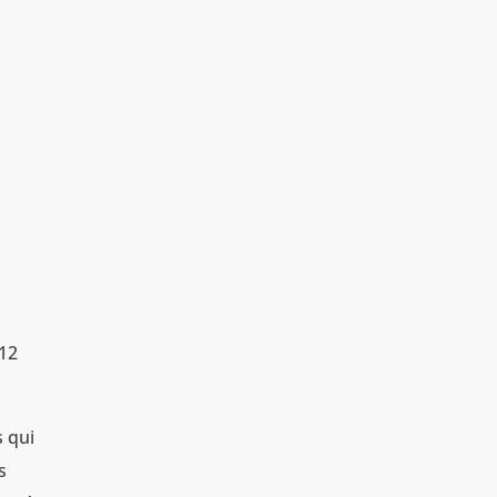
 12
s qui
s