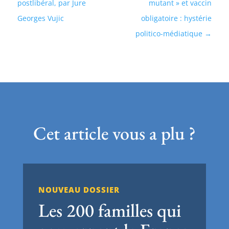
postlibéral, par Jure
mutant » et vaccin
Georges Vujic
obligatoire : hystérie
politico-médiatique
Cet article vous a plu ?
NOUVEAU DOSSIER
Les 200 familles qui