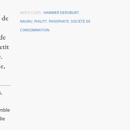
MOTS-CLEFS :
HAMMER DEROBURT
,
 de
NAURU
,
PHILITT
,
PHOSPHATE
,
SOCIÉTÉ DE
r
CONSOMMATION
 de
etit
.
e,
s,
emble
lie