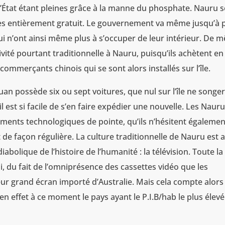
l’État étant pleines grâce à la manne du phosphate. Nauru s
accès entièrement gratuit. Le gouvernement va même jusqu’à 
n’ont ainsi même plus à s’occuper de leur intérieur. De 
tivité pourtant traditionnelle à Nauru, puisqu’ils achètent en
merçants chinois qui se sont alors installés sur l’île.
n possède six ou sept voitures, que nul sur l’île ne songer
il est si facile de s’en faire expédier une nouvelle. Les Naur
ents technologiques de pointe, qu’ils n’hésitent égalemen
e façon régulière. La culture traditionnelle de Nauru est a
abolique de l’histoire de l’humanité : la télévision. Toute la
insi, du fait de l’omniprésence des cassettes vidéo que les
ur grand écran importé d’Australie. Mais cela compte alors
 en effet à ce moment le pays ayant le P.I.B/hab le plus élev