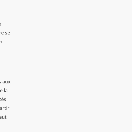
e
re se
un
s aux
e la
tés
artir
peut