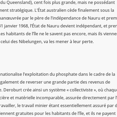
en du Queensland), cent fois plus grande, mais ne possédant
t stratégique. L’État australien cède finalement sous la
manœuvrée par le père de l’indépendance de Nauru et prem
31 janvier 1968, l’État de Nauru devient indépendant, et pre
es habitants de l’île ne le savent pas encore, mais ils vienne
 celui des Nibelungen, va les mener à leur perte.
tionalise l’exploitation du phosphate dans le cadre de la
également de reverser une grande partie des revenus de
le. Deroburt crée ainsi un système « collectiviste », où chaq
cière et matérielle incomparable, assurée directement par l’
availler, le travail minier étant essentiellement assuré par 
iennent gratuites pour les habitants de l’île, et ils ne payent