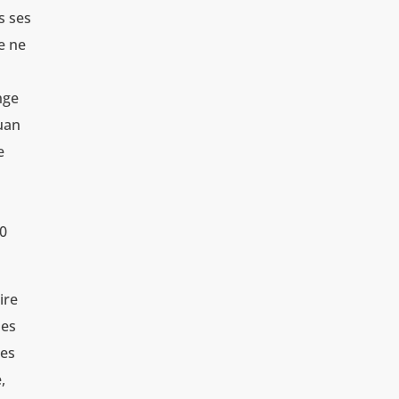
s ses
e ne
nge
uan
e
90
ire
les
des
,