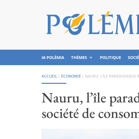
IA POLÉMIA
THÈMES
POLITIQUE
SOCI
ACCUEIL
|
ÉCONOMIE
|
NAURU, L’ÎLE PARADISIAQUE
Nauru, l’île parad
société de cons