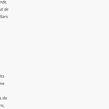
erde,
out de
llars
êts
ine
s de
ns,