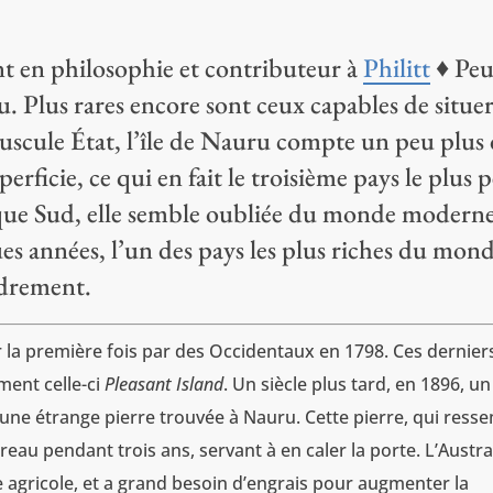
t en philosophie et contributeur à
Philitt
♦ Peu
. Plus rares encore sont ceux capables de situe
inuscule État, l’île de Nauru compte un peu plus
rficie, ce qui en fait le troisième pays le plus p
que Sud, elle semble oubliée du monde moderne
es années, l’un des pays les plus riches du mond
ndrement.
 la première fois par des Occidentaux en 1798. Ces dernier
ment celle-ci
Pleasant Island
. Un siècle plus tard, en 1896, un
 une étrange pierre trouvée à Nauru. Cette pierre, qui ress
bureau pendant trois ans, servant à en caler la porte. L’Austra
agricole, et a grand besoin d’engrais pour augmenter la