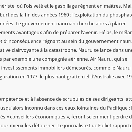
riste, où l’oisiveté et le gaspillage règnent en maîtres. Mai
urt dès la fin des années 1960 : l’exploitation du phosphat
années. Le gouvernement nauruan cherche alors à placer
ements avantageux afin de préparer l’avenir. Hélas, le méla
 et d’inconséquence régnant au sein du gouvernement naur
iative clairvoyante à la catastrophe. Nauru se lance dans un
ns par exemple une compagnie aérienne, Air Nauru, qui se
des investissements immobiliers démesurés, comme le Nauru
guration en 1977, le plus haut gratte-ciel d’Australie avec 1
ncompétence et à l’absence de scrupules de ses dirigeants, att
squ’alors inconnu dans ces eaux lointaines du Pacifique : 
sés « conseillers économiques », feront sciemment perdre 
ur mieux les détourner. Le journaliste Luc Folliet rapporte