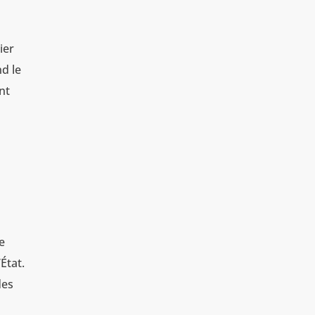
ier
nd le
nt
ue
État.
des