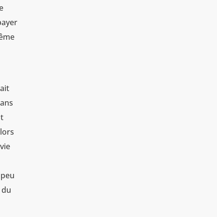
e
payer
même
ait
uans
t
lors
 vie
 peu
é du