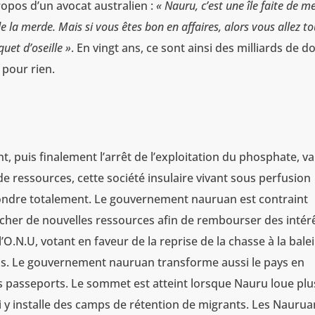
propos d’un avocat australien :
« Nauru, c’est une île faite de m
e la merde. Mais si vous êtes bon en affaires, alors vous allez t
uet d’oseille »
. En vingt ans, ce sont ainsi des milliards de do
 pour rien.
t, puis finalement l’arrêt de l’exploitation du phosphate, va
de ressources, cette société insulaire vivant sous perfusion
ffondre totalement. Le gouvernement nauruan est contraint
cher de nouvelles ressources afin de rembourser des intér
l’O.N.U, votant en faveur de la reprise de la chasse à la bale
s. Le gouvernement nauruan transforme aussi le pays en
des passeports. Le sommet est atteint lorsque Nauru loue plu
 qui y installe des camps de rétention de migrants. Les Naurua