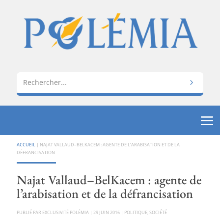
ACCUEIL
|
NAJAT VALLAUD–BELKACEM : AGENTE DE L’ARABISATION ET DE LA
DÉFRANCISATION
Najat Vallaud–BelKacem : agente de
l’arabisation et de la défrancisation
PAR
EXCLUSIVITÉ POLÉMIA
|
29 JUIN 2016
|
POLITIQUE
,
SOCIÉTÉ