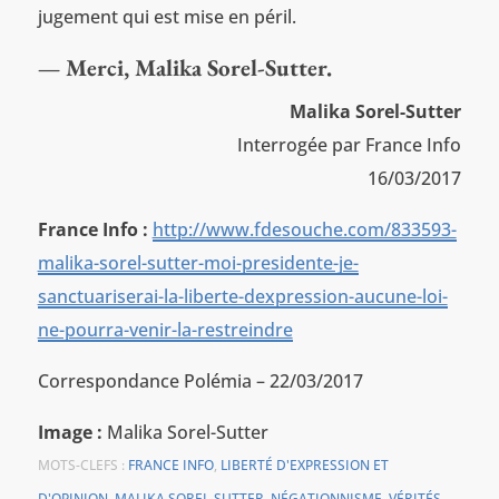
jugement qui est mise en péril.
— Merci, Malika Sorel-Sutter.
Malika Sorel-Sutter
Interrogée par France Info
16/03/2017
France Info :
http://www.fdesouche.com/833593-
malika-sorel-sutter-moi-presidente-je-
sanctuariserai-la-liberte-dexpression-aucune-loi-
ne-pourra-venir-la-restreindre
Correspondance Polémia – 22/03/2017
Image :
Malika Sorel-Sutter
MOTS-CLEFS :
FRANCE INFO
,
LIBERTÉ D'EXPRESSION ET
D'OPINION
,
MALIKA SOREL-SUTTER
,
NÉGATIONNISME
,
VÉRITÉS