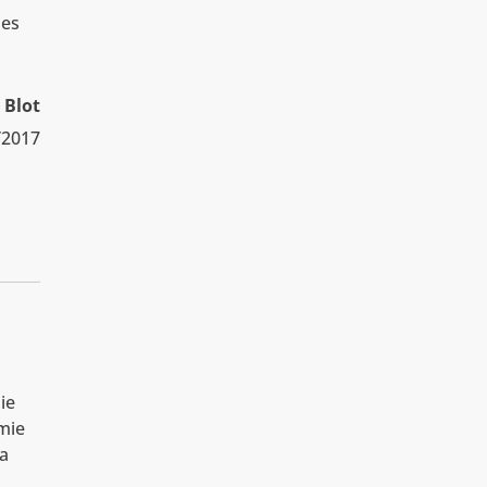
ues
 Blot
/2017
ie
émie
ia