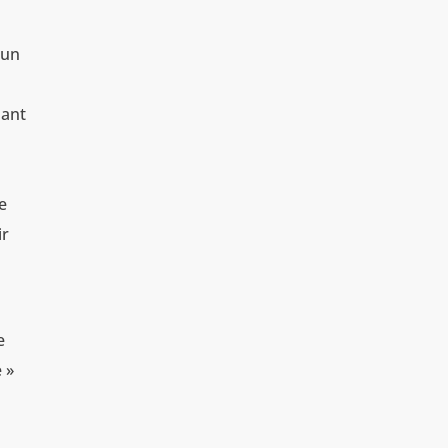
 un
sant
e
ir
e
 »