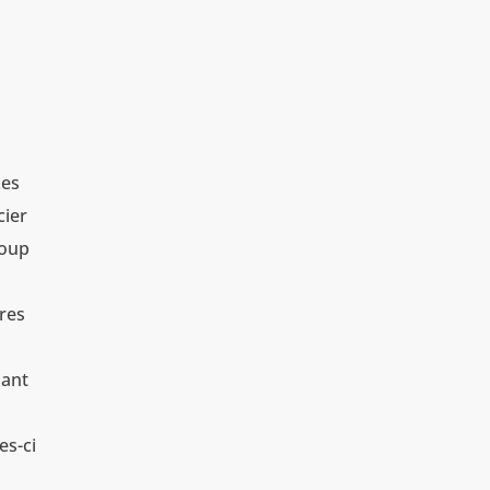
Les
cier
coup
ires
lant
s
es-ci