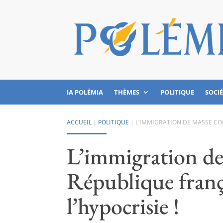
IA POLÉMIA
THÈMES
POLITIQUE
SOCI
ACCUEIL
|
POLITIQUE
|
L’IMMIGRATION DE MASSE CON
L’immigration de
République franç
l’hypocrisie !