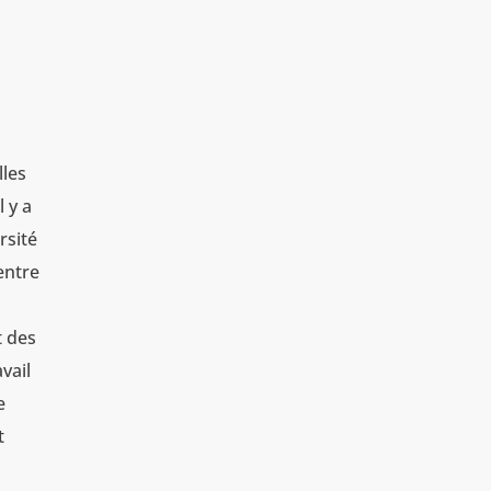
lles
 y a
rsité
entre
t des
vail
e
t