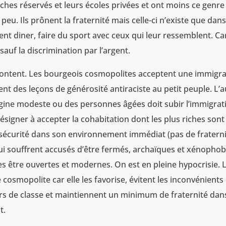
iches réservés et leurs écoles privées et ont moins ce genre
z peu. Ils prônent la fraternité mais celle-ci n’existe que dan
vent diner, faire du sport avec ceux qui leur ressemblent. Ca
sauf la discrimination par l’argent.
frontent. Les bourgeois cosmopolites acceptent une immigr
nent des leçons de générosité antiraciste au petit peuple. L’
rigine modeste ou des personnes âgées doit subir l’immigrat
e résigner à accepter la cohabitation dont les plus riches sont
l’insécurité dans son environnement immédiat (pas de fraterni
i souffrent accusés d’être fermés, archaïques et xénophob
es être ouvertes et modernes. On est en pleine hypocrisie. 
cosmopolite car elle les favorise, évitent les inconvénients
iers de classe et maintiennent un minimum de fraternité dan
t.