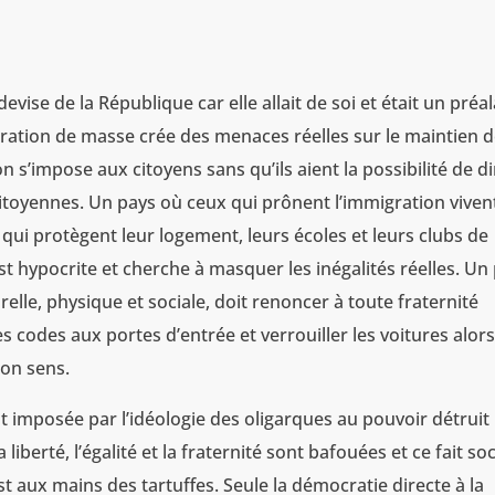
e
devise de la République car elle allait de soi et était un préa
igration de masse crée des menaces réelles sur le maintien d
n s’impose aux citoyens sans qu’ils aient la possibilité de di
citoyennes. Un pays où ceux qui prônent l’immigration vivent
t qui protègent leur logement, leurs écoles et leurs clubs de
 est hypocrite et cherche à masquer les inégalités réelles. Un
relle, physique et sociale, doit renoncer à toute fraternité
des codes aux portes d’entrée et verrouiller les voitures alor
bon sens.
t imposée par l’idéologie des oligarques au pouvoir détruit
liberté, l’égalité et la fraternité sont bafouées et ce fait soc
est aux mains des tartuffes. Seule la démocratie directe à la