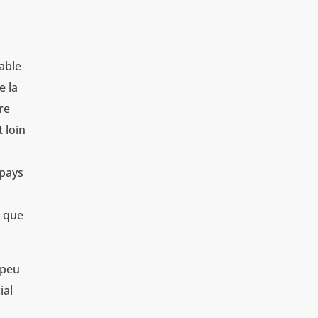
lable
e la
re
 loin
 pays
s que
 peu
ial