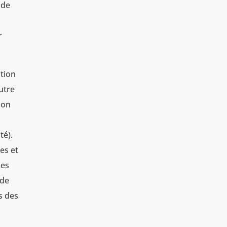
 de
s
r
ation
autre
ion
té).
es et
Les
 de
s des