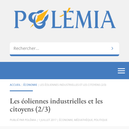
ACCUEIL
|
ÉCONOMIE
|
LES ÉOLIENNES INDUSTRIELLES ET LES CITOYENS (2/3)
Les éoliennes industrielles et les
citoyens (2/3)
PAR
POLÉMIA
|
1 JUILLET 2017
|
ÉCONOMIE
,
MÉDIATHÈQUE
,
POLITIQUE