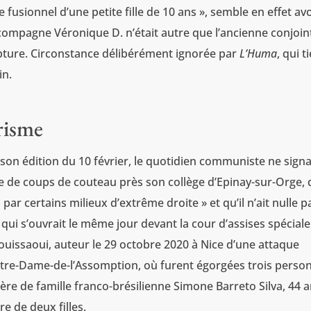
 fusionnel d’une petite fille de 10 ans », semble en effet avo
a compagne Véronique D. n’était autre que l’ancienne conjoin
rupture. Circonstance délibérément ignorée par
L’Huma
, qui t
in.
risme
 son édition du 10 février, le quotidien communiste ne signa
ée de coups de couteau près son collège d’Epinay-sur-Orge,
r certains milieux d’extrême droite » et qu’il n’ait nulle p
ui s’ouvrait le même jour devant la cour d’assises spéciale
Aouissaoui, auteur le 29 octobre 2020 à Nice d’une attaque
otre-Dame-de-l’Assomption, où furent égorgées trois perso
ère de famille franco-brésilienne Simone Barreto Silva, 44 a
re de deux filles.