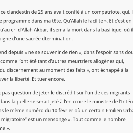
e, ce clandestin de 25 ans avait confié à un compatriote, qui, l
tre programme dans ma tête. Qu’Allah le facilite ». Et c’est en 
au cri d’Allah Akbar, il sema la mort dans la basilique, où i
moigne d’une sacrée dtermination.
d depuis « ne se souvenir de rien », dans l’espoir sans do
comme l’ont été tant d’autres meurtriers allogènes qui,
 du discernement au moment des faits », ont échappé à la
er la liberté. Et tuer encore.
: pas question de jeter le discrédit sur l’un de ces migrants
s laquelle se serait jeté à l’en croire le ministre de l’Inté
ns le même numéro du 10 février où un certain Emilien Urb
n migratoire” est un mensonge ». Tout comme le nombre
me ».