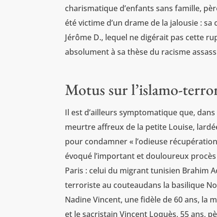
charismatique d’enfants sans famille, père
été victime d’un drame de la jalousie : s
Jérôme D., lequel ne digérait pas cette 
absolument à sa thèse du racisme assass
Motus sur l’islamo-terro
Il est d’ailleurs symptomatique que, dans
meurtre affreux de la petite Louise, lard
pour condamner « l’odieuse récupération pa
évoqué l’important et douloureux procès q
Paris : celui du migrant tunisien Brahim 
terroriste au couteaudans la basilique N
Nadine Vincent, une fidèle de 60 ans, la m
et le sacristain Vincent Loquès, 55 ans, pè