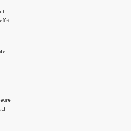
ui
effet
l
ute
rieure
ach