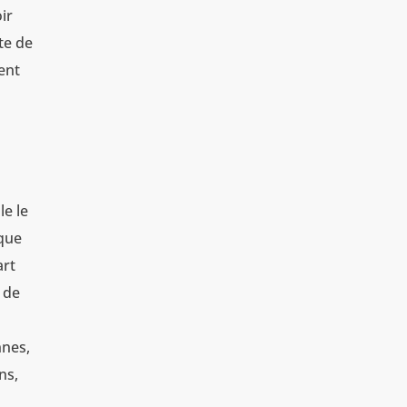
ir
te de
ient
le le
 que
art
 de
nnes,
ns,