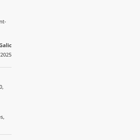
nt-
Galic
/2025
0,
s,