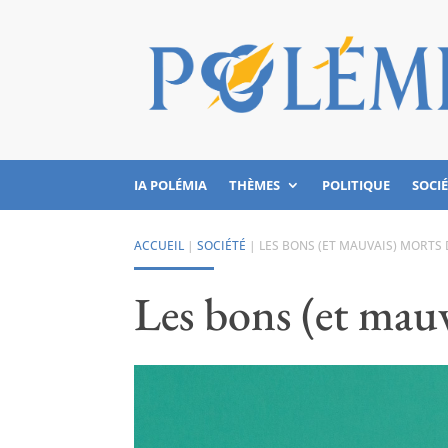
IA POLÉMIA
THÈMES
POLITIQUE
SOCI
ACCUEIL
|
SOCIÉTÉ
|
LES BONS (ET MAUVAIS) MORTS
Les bons (et mau