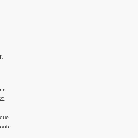
F,
ions
022
 que
toute