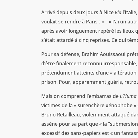
Arrivé depuis deux jours à Nice
via
l’Itali
voulait se rendre à Paris : « : « J’ai un au
après avoir longuement repéré les lieux qu’
s’était attardé à cinq reprises. Ce qui té
Pour sa défense, Brahim Aouissaoui préten
d’être finalement reconnu irresponsable, 
prétendument atteints d’une « altération
prison. Pour, apparemment guéris, retrouv
Mais on comprend l’embarras de
L’Huma
victimes de la « surenchère xénophobe » dan
Bruno Retailleau, violemment attaqué da
assène pour sa part que « la “submersio
excessif des sans-papiers est « un fantas