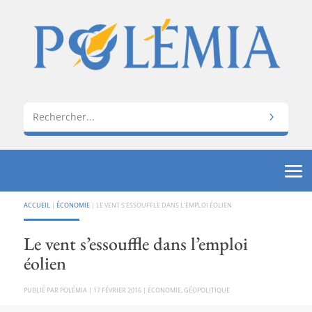
ACCUEIL
|
ÉCONOMIE
|
LE VENT S’ESSOUFFLE DANS L’EMPLOI ÉOLIEN
Le vent s’essouffle dans l’emploi
éolien
PAR
POLÉMIA
|
17 FÉVRIER 2016
|
ÉCONOMIE
,
GÉOPOLITIQUE