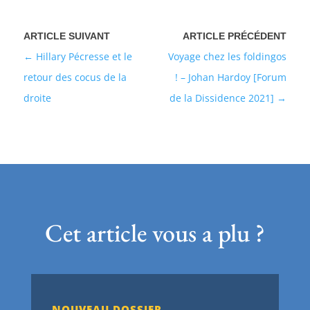
Hillary Pécresse et le
Voyage chez les foldingos
retour des cocus de la
! – Johan Hardoy [Forum
droite
de la Dissidence 2021]
Cet article vous a plu ?
NOUVEAU DOSSIER