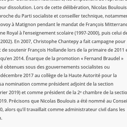
 leur dissolution. Lors de cette délibération, Nicolas Boulouis
 proche du Parti socialiste et conseiller technique, notamme
égovoy à Matignon pendant le mandat de François Mitterran
olène Royal à l’enseignement scolaire (1997-2000), puis celui d
0-2002). En 2007, Christophe Chantepy a fait campagne pour 
t de soutenir François Hollande lors de la primaire de 2011 
usqu’en 2014. Énarque de la promotion « Fernand Braudel »
été obtenues sous des gouvernements socialistes ou
décembre 2017 au collège de la Haute Autorité pour la
 sa nomination comme président adjoint de la section
vrier 2019) et comme président de la 2ᵉ chambre de la secti
 2019. Précisons que Nicolas Boulouis a été nommé au Consei
0, alors qu’il travaillait comme administrateur civil dans les
n.