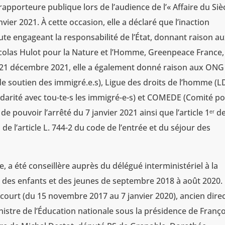
 rapporteure publique lors de l’audience de l’« Affaire du Siè
nvier 2021. À cette occasion, elle a déclaré que l’inaction
aute engageant la responsabilité de l’État, donnant raison a
colas Hulot pour la Nature et l’Homme, Greenpeace France,
e 21 décembre 2021, elle a également donné raison aux ONG
e soutien des immigré.e.s), Ligue des droits de l’homme (L
idarité avec tou-te-s les immigré-e-s) et COMEDE (Comité po
e pouvoir l’arrêté du 7 janvier 2021 ainsi que l’article 1ᵉʳ d
n de l’article L. 744-2 du code de l’entrée et du séjour des
, a été conseillère auprès du délégué interministériel à la
té des enfants et des jeunes de septembre 2018 à août 2020.
ecourt (du 15 novembre 2017 au 7 janvier 2020), ancien dire
istre de l’Éducation nationale sous la présidence de Franço