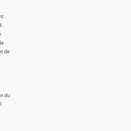
nt
d.
e
la
et de
on du
l