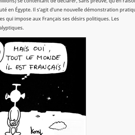
 millions) se contentant de déclarer, sans preuve, qu’en rais
uté en Égypte. Il s’agit d’une nouvelle démonstration pratiq
s qui impose aux Français ses désirs politiques. Les
alyptiques.