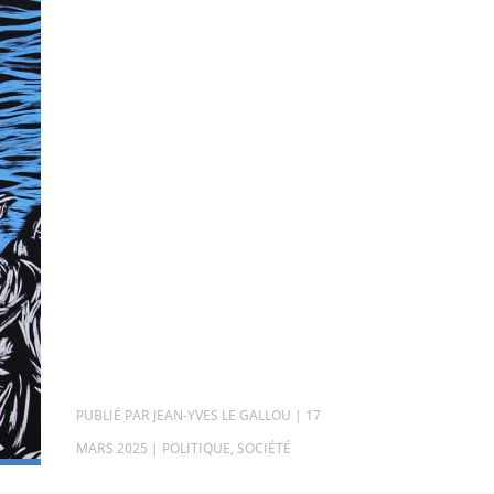
PAR
JEAN-YVES LE GALLOU
|
17
MARS 2025
|
POLITIQUE
,
SOCIÉTÉ