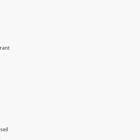
s
arant
seil
e