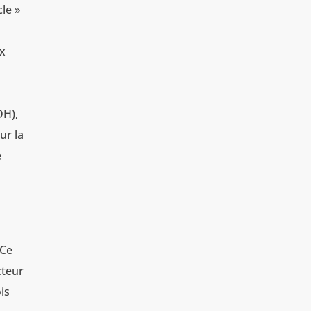
cle »
ux
DH),
ur la
e
 Ce
cteur
is