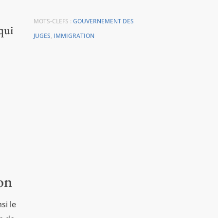
MOTS-CLEFS :
GOUVERNEMENT DES
qui
JUGES
,
IMMIGRATION
on
si le