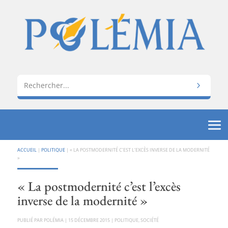
ACCUEIL
|
POLITIQUE
|
« LA POSTMODERNITÉ C’EST L’EXCÈS INVERSE DE LA MODERNITÉ
»
« La postmodernité c’est l’excès
inverse de la modernité »
PAR
POLÉMIA
|
15 DÉCEMBRE 2015
|
POLITIQUE
,
SOCIÉTÉ