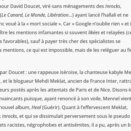
d pour David Doucet, viré sans ménagements des
Inrocks
,
(
Le Canard, Le Monde, Libération
…) ayant lancé l’hallali et ne
c voué à la « mort sociale ». Car « Google n’oublie rien » et i
ître les mentions infamantes si souvent
likées
et relayées (c
avorables), sauf à payer très cher des spécialistes se
 mentions, ce qui est impossible, mais de les reléguer au fi
par Doucet : une rappeuse iséroise, la chanteuse kabyle M
1, et le blogueur Mehdi Meklat, ancien de France Inter, ratt
urs postés après les attentats de Paris et de Nice. Disons-l
vaincants puisque, ayant renoncé à son voile, Mennel vien
 nouvel album,
Heal
(Guérir). Quant à l’effervescent Meklat,
x
Inrocks
, et qui se dissimulait perversement sous le pseudo
s racistes, négrophobes et antisémites, il a pu, après un b