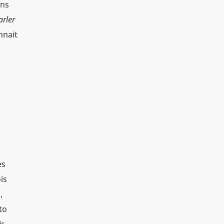
ons
arler
nnait
es
is
,
to