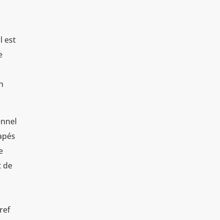
l est
e
n
ennel
rapés
e
t de
ref