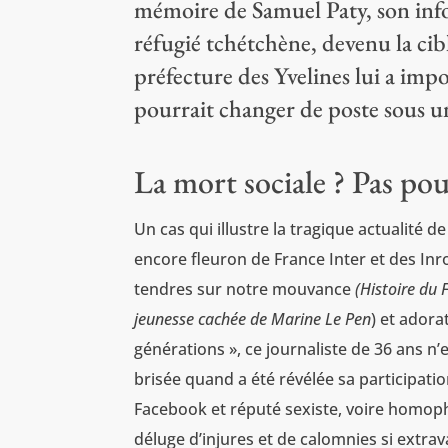
mémoire de Samuel Paty, son info
réfugié tchétchène, devenu la cib
préfecture des Yvelines lui a imp
pourrait changer de poste sous u
La mort sociale ? Pas po
Un cas qui illustre la tragique actualité d
encore fleuron de France Inter et des Inr
tendres sur notre mouvance
(
Histoire du 
jeunesse cachée de Marine Le Pen
) et adora
générations », ce journaliste de 36 ans n’e
brisée quand a été révélée sa participati
Facebook et réputé sexiste, voire homoph
déluge d’injures et de calomnies si extra