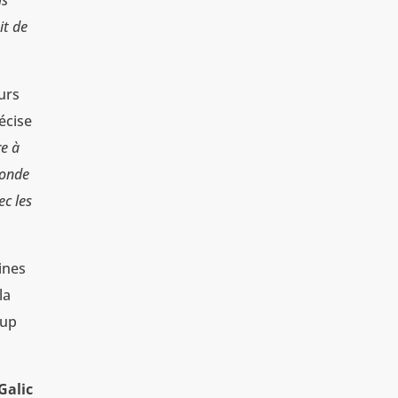
is
it de
urs
écise
re à
conde
ec les
ines
la
oup
Galic