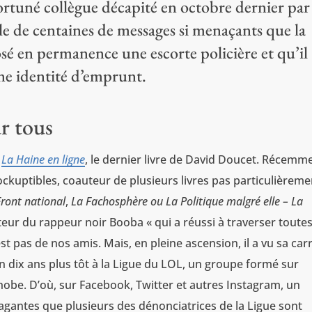
rtuné collègue décapité en octobre dernier par
le de centaines de messages si menaçants que la
osé en permanence une escorte policière et qu’il
ne identité d’emprunt.
ur tous
e
La Haine en ligne
, le dernier livre de David Doucet. Récemm
ockuptibles, coauteur de plusieurs livres pas particulièreme
Front national
,
La Fachosphère
ou
La Politique malgré elle – La
teur du rappeur noir Booba « qui a réussi à traverser toutes
st pas de nos amis. Mais, en pleine ascension, il a vu sa car
on dix ans plus tôt à la Ligue du LOL, un groupe formé sur
obe. D’où, sur Facebook, Twitter et autres Instagram, un
vagantes que plusieurs des dénonciatrices de la Ligue sont