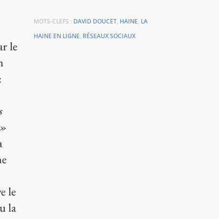
MOTS-CLEFS :
DAVID DOUCET
,
HAINE
,
LA
HAINE EN LIGNE
,
RÉSEAUX SOCIAUX
ar le
n
:
s
 »
a
me
e le
u la