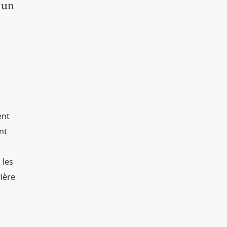
 un
ent
nt
 les
rière