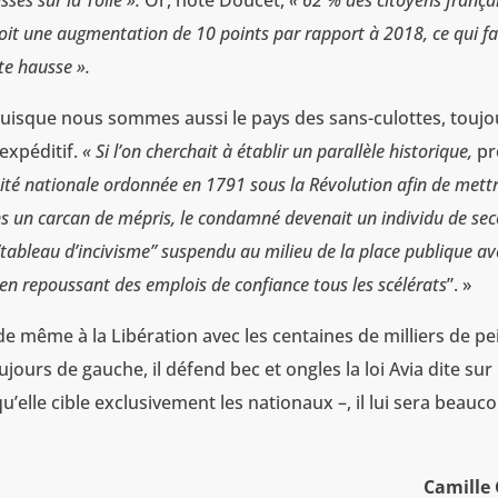
ssés sur la Toile ».
Or, note Doucet,
« 62 % des citoyens frança
oit une augmentation de 10 points par rapport à 2018, ce qui fa
te hausse ».
 puisque nous sommes aussi le pays des sans-culottes, toujo
expéditif.
« Si l’on cherchait à établir un parallèle historique,
pr
gnité nationale ordonnée en 1791 sous la Révolution afin de mett
ans un carcan de mépris, le condamné devenait un individu de se
tableau d’incivisme” suspendu au milieu de la place publique av
 en repoussant des emplois de confiance tous les scélérats
”. »
de même à la Libération avec les centaines de milliers de pe
ujours de gauche, il défend bec et ongles la loi Avia dite sur 
 qu’elle cible exclusivement les nationaux –, il lui sera beauc
Camille 