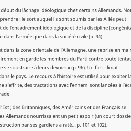
au début du lâchage idéologique chez certains Allemands. No
endre : le sort auquel ils sont soumis par les Alliés peut
t de l’encadrement idéologique et de la discipline [congénit
e dans l’armée que dans la société civile (p. 94).
ut dans la zone orientale de l’Allemagne, une reprise en mai
irement en garde les membres du Parti contre toute tenta
e se soustraire à leurs devoirs » (p. 96). Un fort climat
s le pays. Le recours à l’histoire est utilisé pour exalter l
e s’effrite, des tractations avec l’ennemi sont lancées à l’éc
rade.
 l’Est ; des Britanniques, des Américains et des Français se
les Allemands nourrissaient un petit espoir (un court dossie
truction par ses gardiens a raté… p. 101 et 102).