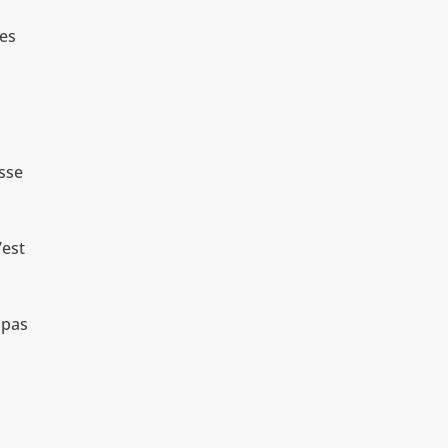
des
usse
’est
 pas