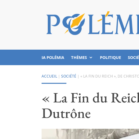
IA POLÉMIA
THÈMES
POLITIQUE
SOCI
ACCUEIL
|
SOCIÉTÉ
|
« LA FIN DU REICH », DE CHRI
« La Fin du Reic
Dutrône