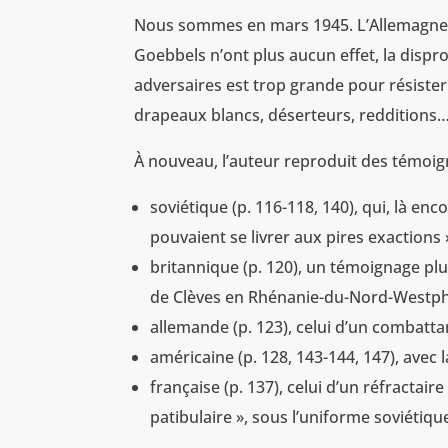
Nous sommes en mars 1945. L’Allemagne es
Goebbels n’ont plus aucun effet, la dispr
adversaires est trop grande pour résister e
drapeaux blancs, déserteurs, redditions
À nouveau, l’auteur reproduit des témoign
soviétique (p. 116-118, 140), qui, là enc
pouvaient se livrer aux pires exactions »
britannique (p. 120), un témoignage plus
de Clèves en Rhénanie-du-Nord-Westpha
allemande (p. 123), celui d’un combattan
américaine (p. 128, 143-144, 147), avec l
française (p. 137), celui d’un réfractai
patibulaire », sous l’uniforme soviétiqu