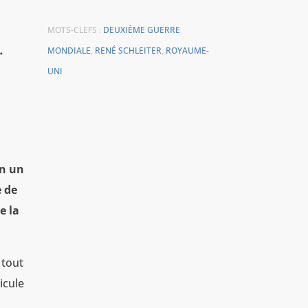
MOTS-CLEFS :
DEUXIÈME GUERRE
.
MONDIALE
,
RENÉ SCHLEITER
,
ROYAUME-
UNI
an un
e de
e la
 tout
icule