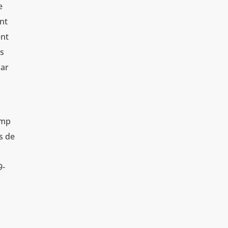
e
int
ent
es
par
amp
s de
9-