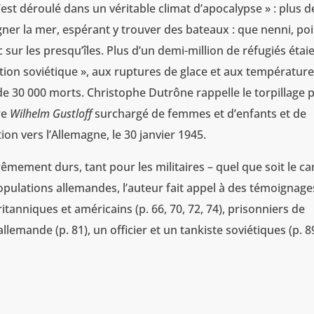
s’est déroulé dans un véritable climat d’apocalypse » : plus d
agner la mer, espérant y trouver des bateaux : que nenni, po
sur les presqu’îles. Plus d’un demi-million de réfugiés étai
tion soviétique », aux ruptures de glace et aux températur
 30 000 morts. Christophe Dutrône rappelle le torpillage 
re
Wilhelm Gustloff
surchargé de femmes et d’enfants et de
on vers l’Allemagne, le 30 janvier 1945.
êmement durs, tant pour les militaires – quel que soit le c
opulations allemandes, l’auteur fait appel à des témoignage
britanniques et américains (p. 66, 70, 72, 74), prisonniers de
 allemande (p. 81), un officier et un tankiste soviétiques (p. 8