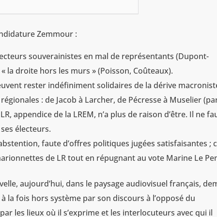
candidature Zemmour :
électeurs souverainistes en mal de représentants (Dupont-
à « la droite hors les murs » (Poisson, Coûteaux).
uvent rester indéfiniment solidaires de la dérive macronist
x régionales : de Jacob à Larcher, de Pécresse à Muselier (p
 LR, appendice de la LREM, n’a plus de raison d’être. Il ne fa
 ses électeurs.
abstention, faute d’offres politiques jugées satisfaisantes ; 
 marionnettes de LR tout en répugnant au vote Marine Le Pe
lle, aujourd’hui, dans le paysage audiovisuel français, de
st à la fois hors système par son discours à l’opposé du
r les lieux où il s’exprime et les interlocuteurs avec qui il