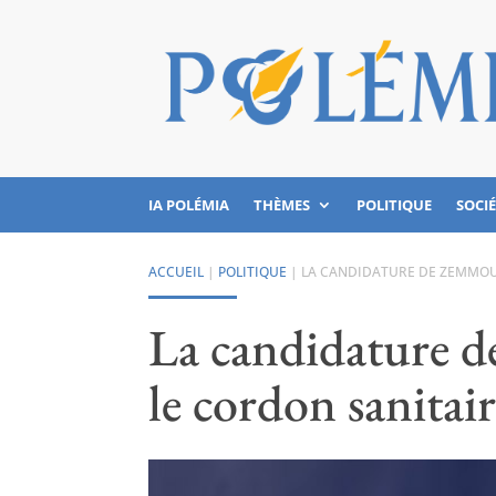
IA POLÉMIA
THÈMES
POLITIQUE
SOCI
ACCUEIL
|
POLITIQUE
|
LA CANDIDATURE DE ZEMMOUR
La candidature d
le cordon sanitai