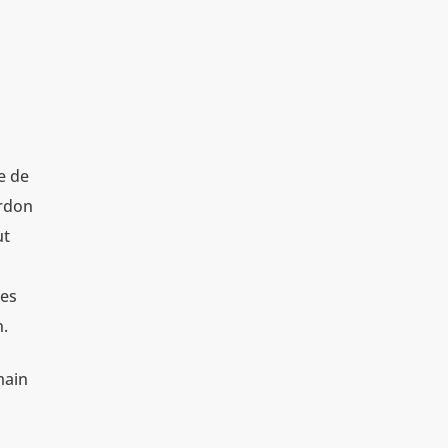
e de
ardon
ut
ces
n.
main