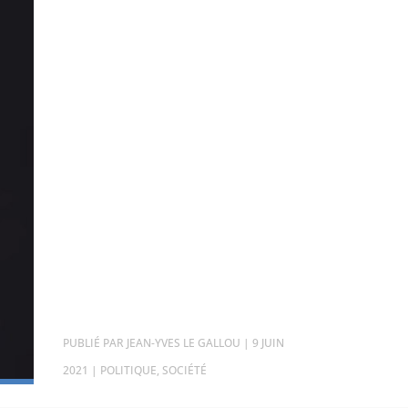
PAR
JEAN-YVES LE GALLOU
|
9 JUIN
2021
|
POLITIQUE
,
SOCIÉTÉ