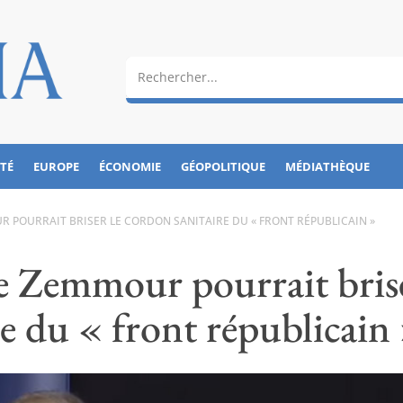
ÉTÉ
EUROPE
ÉCONOMIE
GÉOPOLITIQUE
MÉDIATHÈQUE
 POURRAIT BRISER LE CORDON SANITAIRE DU « FRONT RÉPUBLICAIN »
e Zemmour pourrait bris
re du « front républicain