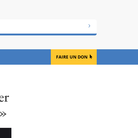
FAIRE UN DON
er
 »