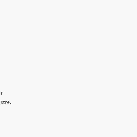
or
stre.