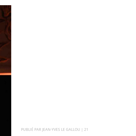
PAR
JEAN-YVES LE GALLOU
|
21