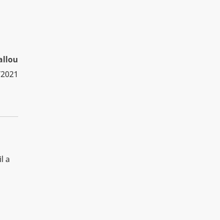
allou
/2021
l a