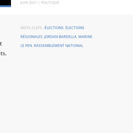
JUIN 2021
|
POLITIQUE
MOTS-CLEFS :
ÉLECTIONS
,
ÉLECTIONS
RÉGIONALES
,
JORDAN BARDELLA
,
MARINE
t
LE PEN
,
RASSEMBLEMENT NATIONAL
ts.