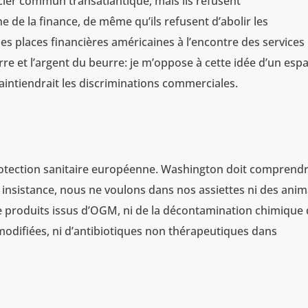
cier commun transatlantique, mais ils refusent
e la finance, de même qu’ils refusent d’abolir les
les places financières américaines à l’encontre des services
rre et l’argent du beurre: je m’oppose à cette idée d’un esp
ntiendrait les discriminations commerciales.
protection sanitaire européenne. Washington doit comprend
insistance, nous ne voulons dans nos assiettes ni des ani
e produits issus d’OGM, ni de la décontamination chimique
odifiées, ni d’antibiotiques non thérapeutiques dans