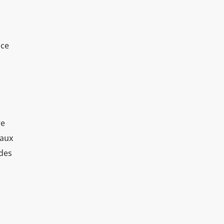
ace
re
maux
 des