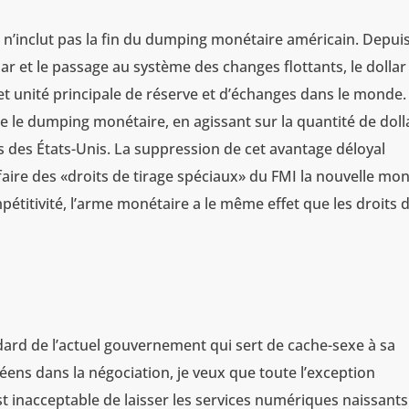
l n’inclut pas la fin du dumping monétaire américain. Depuis
lar et le passage au système des changes flottants, le dollar
et unité principale de réserve et d’échanges dans le monde.
e le dumping monétaire, en agissant sur la quantité de doll
s des États-Unis. La suppression de cet avantage déloyal
aire des «droits de tirage spéciaux» du FMI la nouvelle mo
titivité, l’arme monétaire a le même effet que les droits 
dard de l’actuel gouvernement qui sert de cache-sexe à sa
péens dans la négociation, je veux que toute l’exception
st inacceptable de laisser les services numériques naissants