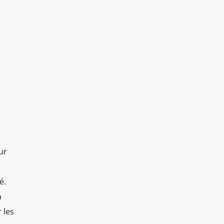
ur
é.
à
 les