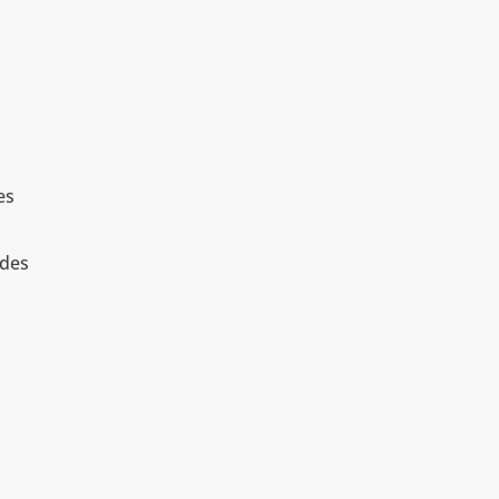
es
 des