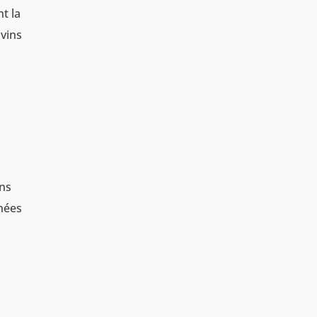
t la
 vins
ons
nnées