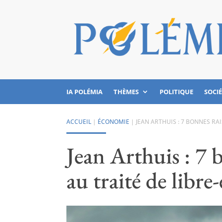
IA POLÉMIA
THÈMES
POLITIQUE
SOCI
ACCUEIL
|
ÉCONOMIE
|
JEAN ARTHUIS : 7 BONNES R
Jean Arthuis : 7 
au traité de libr