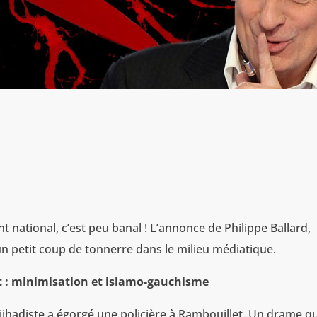
national, c’est peu banal ! L’annonce de Philippe Ballard,
un petit coup de tonnerre dans le milieu médiatique.
t : minimisation et islamo-gauchisme
djihadiste a égorgé une policière à Rambouillet. Un drame qu