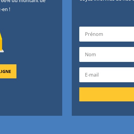
de 66% du montant de
-en !
LIGNE